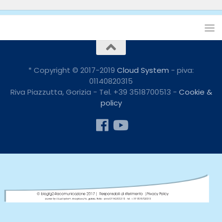
* Copyright © 2017-2019
Cloud System
- piva:
01140820315
Riva Piazzutta, Gorizia - Tel. +39 3518700513 -
Cookie &
policy