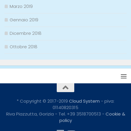
Marzo 2019
Gennaio 2019
Dicembre 2018
Ottobre 2018
* Copyright © 2017-2019
Cloud System
- piva:
01140820315
Riva Piazzutta, Gorizia - Tel. +39 3518700513 -
Cookie &
policy