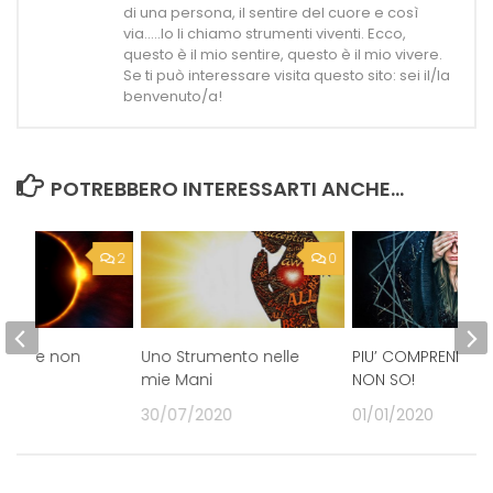
di una persona, il sentire del cuore e così
via.....Io li chiamo strumenti viventi. Ecco,
questo è il mio sentire, questo è il mio vivere.
Se ti può interessare visita questo sito: sei il/la
benvenuto/a!
POTREBBERO INTERESSARTI ANCHE...
2
0
il sole non
Uno Strumento nelle
PIU’ COMPRENDO E 
mie Mani
NON SO!
19
30/07/2020
01/01/2020