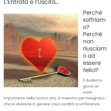
L’Entrata e l’Uscita…
Perché
soffriam
o?
Perché
non
riusciam
o ad
essere
felici?
Il dualismo
gioca un
ruolo
importante nella nostra vita…è maestro per insegnarci
che la divisione in genere crea conflitti e sofferenze.