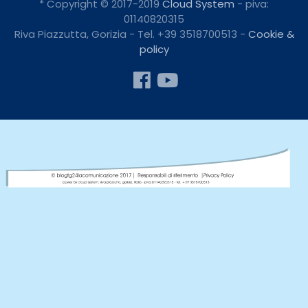
* Copyright © 2017-2019
Cloud System
- piva:
01140820315
Riva Piazzutta, Gorizia - Tel. +39 3518700513 -
Cookie &
policy