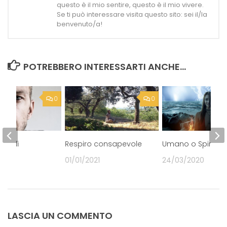
questo è il mio sentire, questo è il mio vivere.
Se ti può interessare visita questo sito: sei il/la
benvenuto/a!
POTREBBERO INTERESSARTI ANCHE...
0
0
ado di
Respiro consapevole
Umano o Spiritua
e?
01/01/2021
24/03/2020
21
LASCIA UN COMMENTO