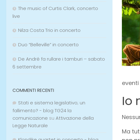
The music of Curtis Clark, concerto
live
Nilza Costa Trio in concerto
Duo “Belleville” in concerto
De André fa rullare i tamburi – sabato
6 settembre
eventi
COMMENTI RECENTI
Io
Stati e sistema legislativo; un
fallimento? - blog TG24 la
Nessun
comunicazione
su
Attivazione della
Legge Naturale
Ma tut
Klondike quartet in concerto - blog