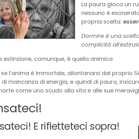
La paura gioca un ru
nessuno è esonerato 
propria scelta:
esser
Dormire è una scelt
complicità all’estinzi
a estinzione, comunque, è quella animica
se l’anima è immortale, allontanarsi dal proprio S
 di mancanza di energia, e quindi di paura, insicure
morte come uno scudo alla vita e alle sue meravigl
sateci!
ateci! E rifletteteci sopra!