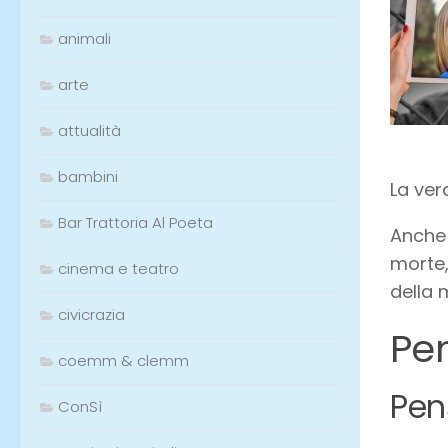
animali
arte
attualità
bambini
La ver
Bar Trattoria Al Poeta
Anche 
morte,
cinema e teatro
della 
civicrazia
Pen
coemm & clemm
Pens
ConSì