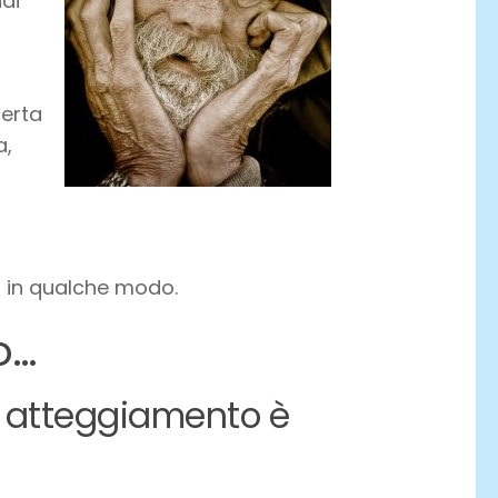
di
certa
a,
, in qualche modo.
o…
i atteggiamento è