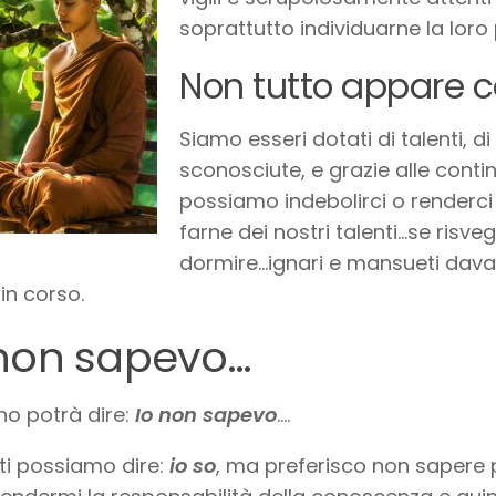
soprattutto individuarne la loro
Non tutto appare co
Siamo esseri dotati di talenti, 
sconosciute, e grazie alle contin
possiamo indebolirci o renderci p
farne dei nostri talenti…se risvegl
dormire…ignari e mansueti davan
 in corso.
 non sapevo…
o potrà dire:
Io non sapevo
….
ti possiamo dire:
io so
, ma preferisco non sapere 