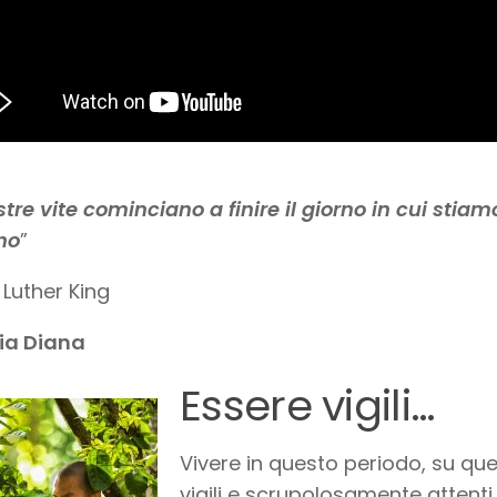
stre vite cominciano a finire il giorno in cui stiamo
no
”
 Luther King
ia Diana
Essere vigili…
Vivere in questo periodo, su q
vigili e scrupolosamente attenti a