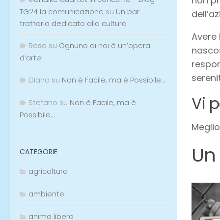
non pr
TG24 la comunicazione
su
Un bar
dell’a
trattoria dedicato alla cultura
Avere 
Rosa
su
Ognuno di noi è un’opera
nascos
d’arte!
respon
sereni
Diana
su
Non è Facile, ma è Possibile…
Vi 
Stefano
su
Non è Facile, ma è
Possibile…
Meglio
Un
CATEGORIE
agricoltura
ambiente
anima libera