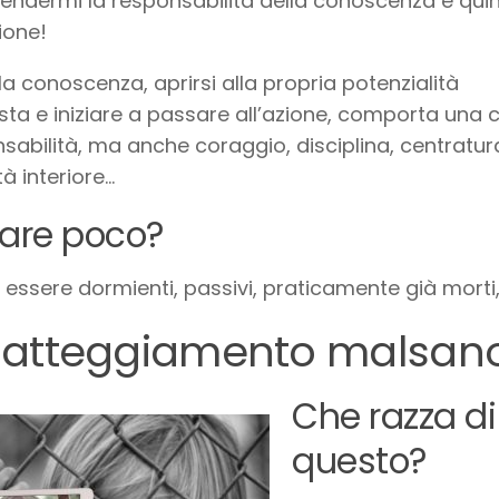
endermi la responsabilità della conoscenza e quin
zione!
la conoscenza, aprirsi alla propria potenzialità
ta e iniziare a passare all’azione, comporta una 
sabilità, ma anche coraggio, disciplina, centratur
tà interiore…
pare poco?
 essere dormienti, passivi, praticamente già morti
 atteggiamento malsan
Che razza d
questo?