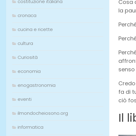
Cosa 
costituzione italiana
la pau
cronaca
Perché
cucina e ricette
Perché
cultura
Perché
Curiosità
affron
senso 
economia
Credo 
enogastronomia
fa di 
eventi
ciò fo
Il 
ilmondocheiosono.org
informatica