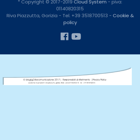
* Copyright © 2017-2019
Cloud System
- piva:
01140820315
Riva Piazzutta, Gorizia - Tel. +39 3518700513 -
Cookie &
policy