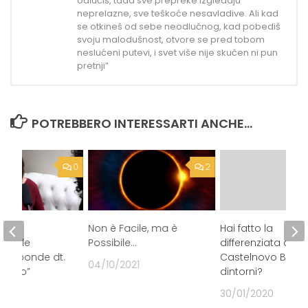
odlučiš, tada sve prepreke izgledaju
neprelazne, sve teškoće nesavladive. Ali kad
se otkineš od sebe neodlučnog, kad pobediš
svoju malodušnost, otvore se pred tobom
neslućeni putevi, i svet više nije skučen ni pun
pretnji”
POTREBBERO INTERESSARTI ANCHE...
0
2
isire
Non è Facile, ma è
Hai fatto la
…Quale
Possibile…
differenziata a
: Risponde dt.
Castelnovo Baria
04/10/2021
perto”
dintorni?
9
30/01/2020