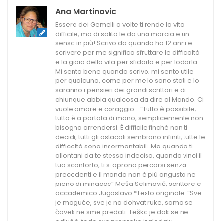
Ana Martinovic
Essere dei Gemelli a volte ti rende la vita
difficile, ma di solito le da una marcia e un
senso in più! Scrivo da quando ho 12 anni e
scrivere per me significa sfruttare le difficoltà
e la gioia della vita per sfidarla e per lodarla.
Mi sento bene quando scrivo, mi sento utile
per qualcuno, come per me lo sono stati e lo
saranno i pensieri dei grandi scrittori e di
chiunque abbia qualcosa da dire al Mondo. Ci
vuole amore e coraggio... “Tutto è possibile,
tutto è a portata di mano, semplicemente non
bisogna arrendersi. È difficile finché non ti
decidi, tutti gli ostacoli sembrano infiniti, tutte le
difficoltà sono insormontabili. Ma quando ti
allontani da te stesso indeciso, quando vinci il
tuo sconforto, ti si aprono percorsi senza
precedenti e il mondo non è più angusto ne
pieno di minacce” Meša Selimović, scrittore e
accademico Jugoslavo *Testo originale: “Sve
je moguće, sve je na dohvat ruke, samo se
čovek ne sme predati. Teško je dok se ne