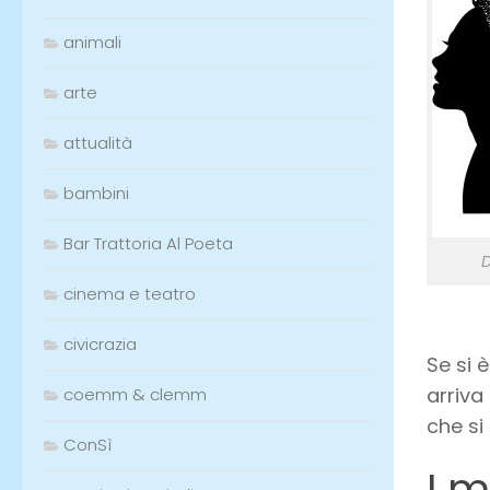
animali
arte
attualità
bambini
Bar Trattoria Al Poeta
D
cinema e teatro
civicrazia
Se si 
arriva
coemm & clemm
che si
ConSì
I m