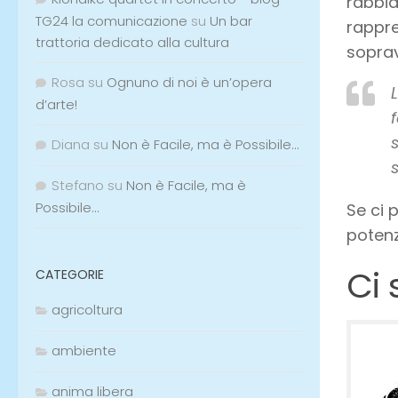
rabbia
TG24 la comunicazione
su
Un bar
rappre
trattoria dedicato alla cultura
soprav
Rosa
su
Ognuno di noi è un’opera
d’arte!
Diana
su
Non è Facile, ma è Possibile…
Stefano
su
Non è Facile, ma è
Possibile…
Se ci 
potenzi
Ci 
CATEGORIE
agricoltura
ambiente
anima libera