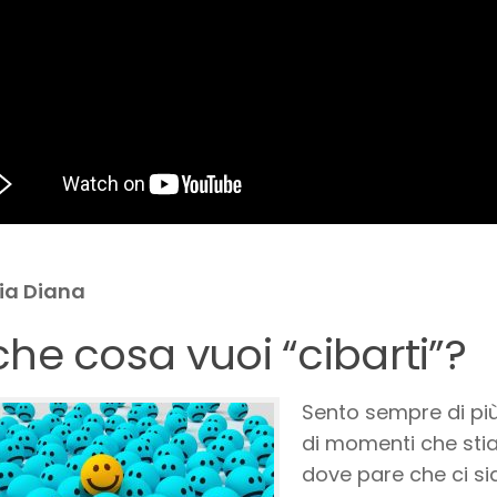
ia Diana
che cosa vuoi “cibarti”?
Sento sempre di più
di momenti che sti
dove pare che ci sia