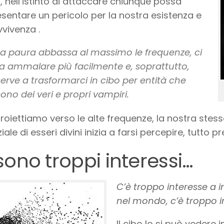
, nell’istinto di attaccare chiunque possa
sentare un pericolo per la nostra esistenza e
vivenza .
La paura abbassa al massimo le frequenze, ci
fa ammalare più facilmente e, soprattutto,
serve a trasformarci in cibo per entità che
sono dei veri e propri vampiri.
proiettiamo verso le alte frequenze, la nostra stes
ale di esseri divini inizia a farsi percepire, tutto p
sono troppi interessi…
C’è troppo interesse a i
nel mondo, c’è troppo in
Il cibo lo si può vedere i