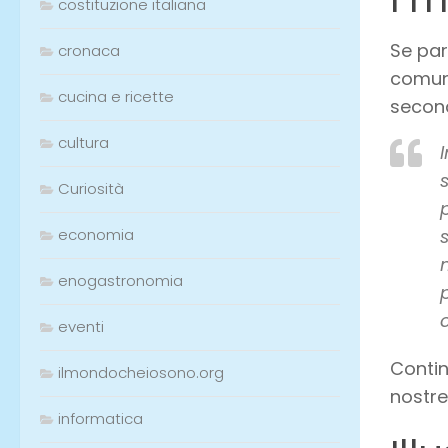
costituzione italiana
Se par
cronaca
comunq
cucina e ricette
second
cultura
Curiosità
economia
enogastronomia
eventi
Contin
ilmondocheiosono.org
nostre
informatica