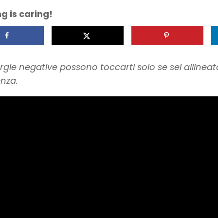
g is caring!
rgie negative possono toccarti solo se sei allineato
nza.