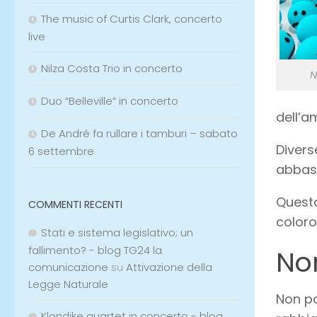
The music of Curtis Clark, concerto
live
Nilza Costa Trio in concerto
N
Duo “Belleville” in concerto
dell’a
De André fa rullare i tamburi – sabato
Divers
6 settembre
abbas
Quest
COMMENTI RECENTI
coloro
Stati e sistema legislativo; un
fallimento? - blog TG24 la
No
comunicazione
su
Attivazione della
Legge Naturale
Non po
Klondike quartet in concerto - blog