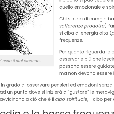
quello emozionale e spir
Chi si ciba di energia b
sofferenze prodotte
) fa
si ciba di energia alta (
p
frequenze.
Per quanto riguarda le 
osservarle più che lasci
i cosa ti stai cibando…
possono essere guidate
ma non devono essere le
è in grado di osservare pensieri ed emozioni senza l
 ad un punto dove si inizierá a “gustare” le meravigl
 avvicinano a ciò che è il
cibo spirituale
, il cibo per
edia e le basse frequen