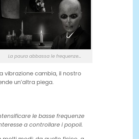
La paura abbassa le frequenze…
sa vibrazione cambia, il nostro
rende un’altra piega.
ntensificare le basse frequenze
teresse a controllare i popoli.
n molti modi: da quello fisico, a