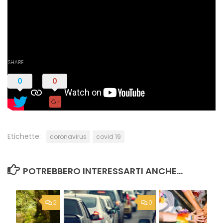
Pubblicità:
SHARE
0
0
Etichette:
coronavirus
covid 19
POTREBBERO INTERESSARTI ANCHE...
2
0