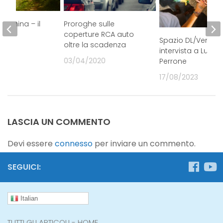
 Romina – il
Proroghe sulle
coperture RCA auto
Spazio DL/Veneto
oltre la scadenza
20
intervista a Lucia
03/04/2020
Perrone
17/08/2023
LASCIA UN COMMENTO
Devi essere
connesso
per inviare un commento.
SEGUICI:
Italian
TUTTI GLI ARTICOLI - HOME