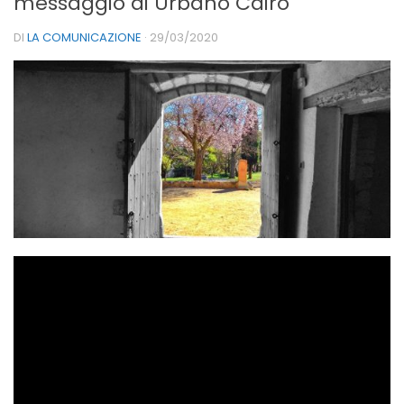
messaggio di Urbano Cairo
DI
LA COMUNICAZIONE
·
29/03/2020
Sharing is caring!
Coronavirus lato B: riflessione
personale sul messaggio di