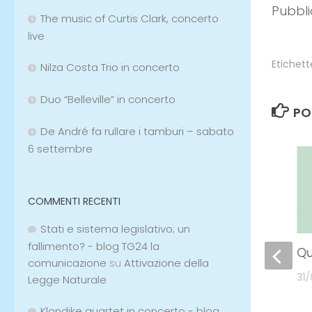
The music of Curtis Clark, concerto
Etichett
live
Nilza Costa Trio in concerto
PO
Duo “Belleville” in concerto
0
De André fa rullare i tamburi – sabato
6 settembre
COMMENTI RECENTI
Sempre più conveniente
Qu
con ENEL Luce e Gas
Stati e sistema legislativo; un
31
fallimento? - blog TG24 la
08/05/2020
comunicazione
su
Attivazione della
Legge Naturale
Klondike quartet in concerto - blog