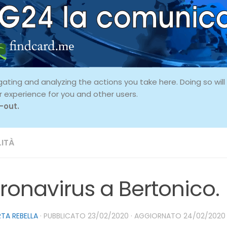
ing and analyzing the actions you take here. Doing so will p
r experience for you and other users.
-out.
ITÀ
ronavirus a Bertonico.
TA REBELLA
· PUBBLICATO
23/02/2020
· AGGIORNATO
24/02/2020