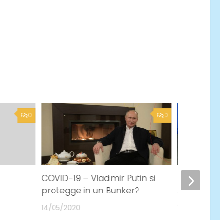
0
0
COVID-19 – Vladimir Putin si
In colleg
protegge in un Bunker?
AVIV, con 
14/05/2020
15/11/2023