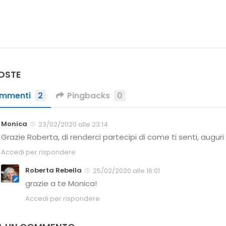
POSTE
mmenti
2
Pingbacks
0
Monica
23/02/2020 alle 23:14
Grazie Roberta, di renderci partecipi di come ti senti, auguri 
Accedi per rispondere
Roberta Rebella
25/02/2020 alle 16:01
grazie a te Monica!
Accedi per rispondere
A UN COMMENTO
ssere
connesso
per inviare un commento.