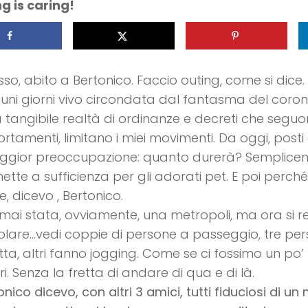
g is caring!
so, abito a Bertonico. Faccio outing, come si dice.
uni giorni vivo circondata dal fantasma del coron
a tangibile realtà di ordinanze e decreti che seguo
tamenti, limitano i miei movimenti. Da oggi, posti 
ggior preoccupazione: quanto durerà? Semplicem
ette a sufficienza per gli adorati pet. E poi perch
, dicevo , Bertonico.
mai stata, ovviamente, una metropoli, ma ora si r
olare…vedi coppie di persone a passeggio, tre pe
etta, altri fanno jogging. Come se ci fossimo un po’ r
ri. Senza la fretta di andare di qua e di là.
onico dicevo, con altri 3 amici, tutti fiduciosi di 