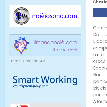
Sharin
Confes
Da alc
E dall
compor
La ma
Entra nel mondo IAM
crocch
Ebbene
Non è 
partic
bicicl
pensie
A Bert