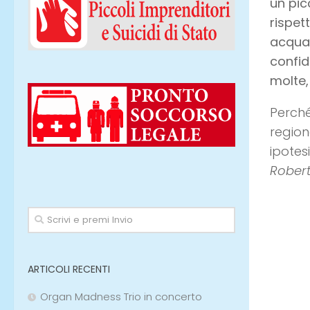
un pic
rispet
acqua,
confid
molte,
Perché
regio
ipotes
Robert
ARTICOLI RECENTI
Pubbli
Organ Madness Trio in concerto