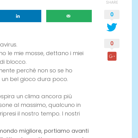
SHARE
0
0
avirus.
no le mie mosse, dettano i miei
di blocco.
ente perché non so se ho
é un bel gioco dura poco.
espira un clima ancora più
rsone al massimo, qualcuno in
ipresi il nostro tempo. I nostri
un mondo migliore, portiamo avanti