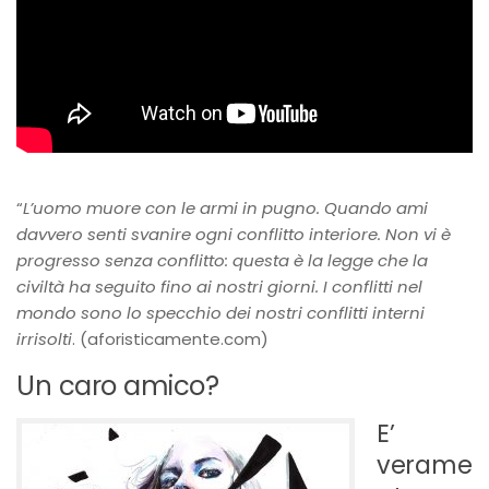
“
L’uomo muore con le armi in pugno. Quando ami
davvero senti svanire ogni conflitto interiore. Non vi è
progresso senza conflitto: questa è la legge che la
civiltà ha seguito fino ai nostri giorni. I conflitti nel
mondo sono lo specchio dei nostri conflitti interni
irrisolti
. (aforisticamente.com)
Un caro amico?
E’
verame