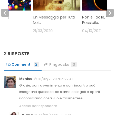
STE A
Un Messaggio per Tutti
Non è Facile, ma 
se!!
Noi…
Possibile…
19
21/03/2020
04/10/2021
2 RISPOSTE
Commenti
2
Pingbacks
0
Monica
18/02/2020 alle 22:41
Grazie, ogni avvenimento e ogni incontro può
insegnarci qualcosa, se siamo collegati e aperti
riconosciamo cosa vuole trasmettere.
Accedi per rispondere