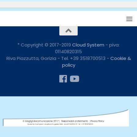
* Copyright © 2017-2019
Cloud System
- piva:
01140820315
Riva Piazzutta, Gorizia - Tel. +39 3518700513 -
Cookie &
policy