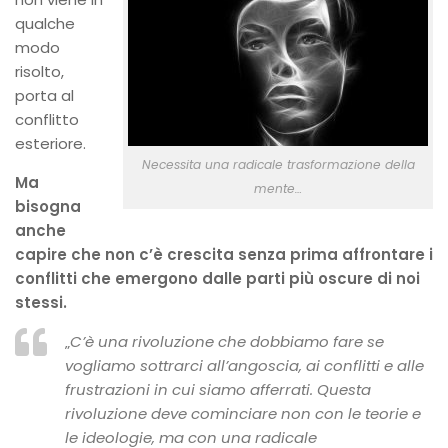
qualche
modo
risolto,
porta al
conflitto
esteriore.
Necessita una radicale trasformazione della
Ma
mente…
bisogna
anche
capire che non c’è crescita senza prima affrontare i
conflitti che emergono dalle parti più oscure di noi
stessi.
„
C’è una rivoluzione che dobbiamo fare se
vogliamo sottrarci all’angoscia, ai conflitti e alle
frustrazioni in cui siamo afferrati. Questa
rivoluzione deve cominciare non con le teorie e
le ideologie, ma con una radicale