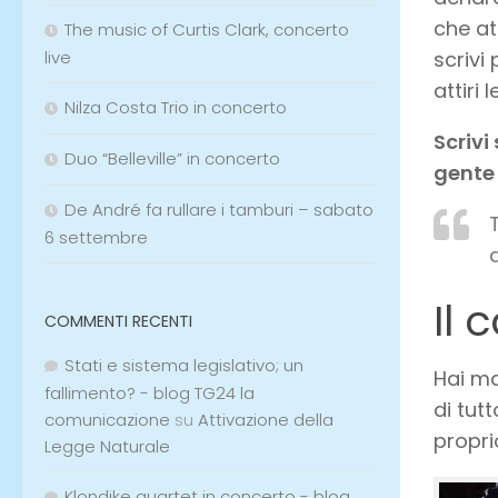
che att
The music of Curtis Clark, concerto
scrivi
live
attiri 
Nilza Costa Trio in concerto
Scrivi
Duo “Belleville” in concerto
gente 
De André fa rullare i tamburi – sabato
6 settembre
Il 
COMMENTI RECENTI
Stati e sistema legislativo; un
Hai ma
fallimento? - blog TG24 la
di tut
comunicazione
su
Attivazione della
propr
Legge Naturale
Klondike quartet in concerto - blog