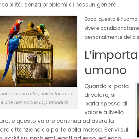
sabilità, senza problemi di nessun genere…
Ecco, questo è l’uomo, 
vivere condizionatame
personalmente della su
L’importa
umano
Quando si parla
concentra su altro, sull’esterno, su
di valore, si
e che non vanno in profondità
parla spesso di
valore a livello
aro, e questo valore continua ad avere la
re attenzione da parte della massa. Scrivi sul
, scrivi sui problemi legati ad esso, ed ecco