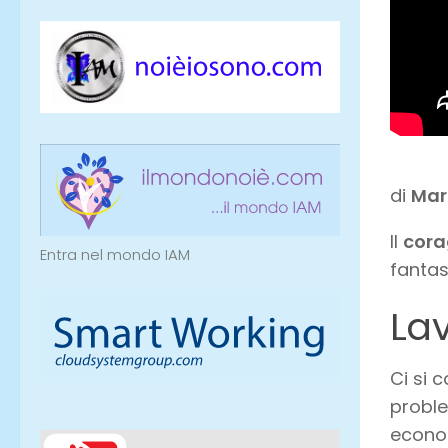
di
Mar
Il
cora
Entra nel mondo IAM
fantas
Lav
Ci si 
proble
econom