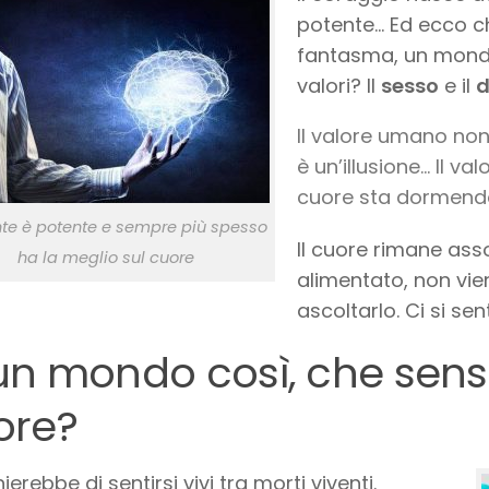
potente… Ed ecco c
fantasma, un mondo 
valori? Il
sesso
e il
d
Il valore umano non
è un’illusione… Il va
cuore sta dormend
te è potente e sempre più spesso
Il cuore rimane ass
ha la meglio sul cuore
alimentato, non vie
ascoltarlo. Ci si se
un mondo così, che senso
ore?
hierebbe di sentirsi vivi tra morti viventi.