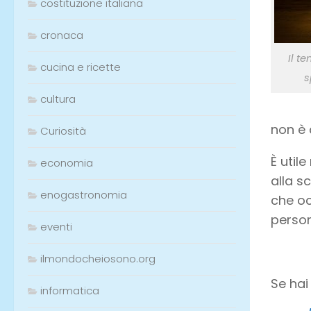
costituzione italiana
cronaca
Il t
cucina e ricette
s
cultura
non è 
Curiosità
È utile
economia
alla s
enogastronomia
che oc
person
eventi
ilmondocheiosono.org
Se hai
informatica