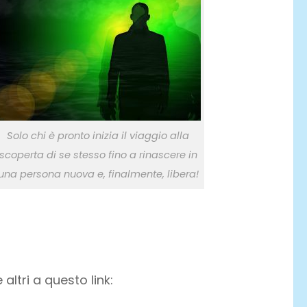
Solo chi è pronto inizia il viaggio alla
scoperta di se stesso fino a rinascere in
una persona nuova e, finalmente, libera!
altri a questo link: