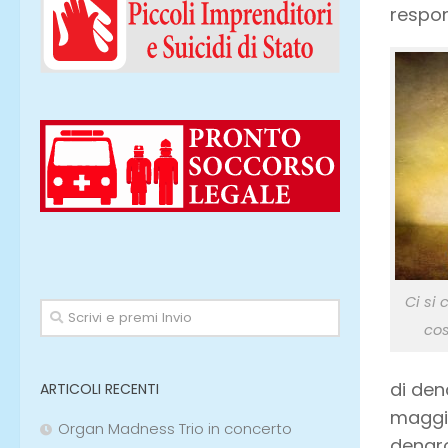
respon
Ci si 
cos
di den
ARTICOLI RECENTI
maggio
Organ Madness Trio in concerto
denaro