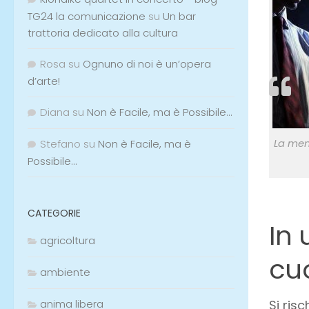
TG24 la comunicazione
su
Un bar
trattoria dedicato alla cultura
Rosa
su
Ognuno di noi è un’opera
d’arte!
Diana
su
Non è Facile, ma è Possibile…
La men
Stefano
su
Non è Facile, ma è
Possibile…
CATEGORIE
In 
agricoltura
cu
ambiente
Si risc
anima libera