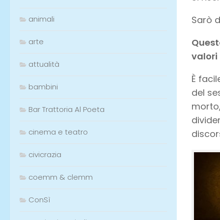
Sarò d
animali
Questo
arte
valori
attualità
È faci
bambini
del se
morto,
Bar Trattoria Al Poeta
divider
cinema e teatro
discor
civicrazia
coemm & clemm
ConSì