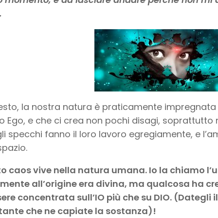
.
 resto, la nostra natura è praticamente impregnat
 Ego, e che ci crea non pochi disagi, soprattutto ne
li specchi fanno il loro lavoro egregiamente, e l’a
pazio.
o caos vive nella natura umana. Io la chiamo l
mente all’origine era divina, ma qualcosa ha cr
ere concentrata sull’IO più che su DIO. (Dategli 
tante che ne capiate la sostanza)!