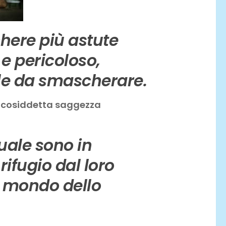
chere più astute
 e pericoloso,
ile da smascherare.
a cosiddetta saggezza
tuale sono in
ifugio dal loro
il mondo dello