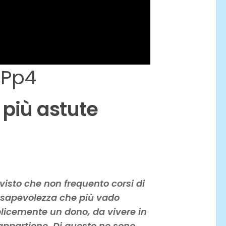
7Pp4
 più astute
visto che non frequento corsi di
onsapevolezza che più vado
plicemente un dono, da vivere in
ppartiene. Di questo ne sono