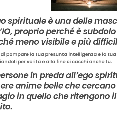
go spirituale è una delle mas
l’IO, proprio perché è subdolo
ché meno visibile e più diffic
di pompare la tua presunta intelligenza e la tu
andoli per verità e alla fine ci caschi anche tu.
persone in preda all’ego spiri
ere anime belle che cercano r
agio in quello che ritengono 
ito.