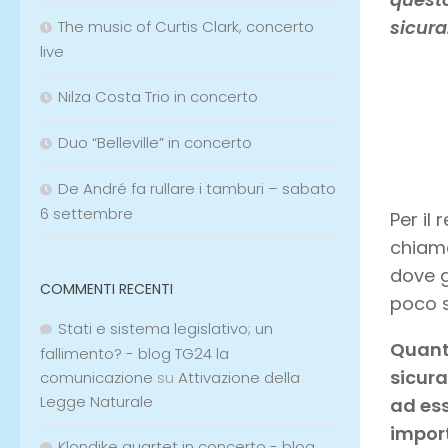
sicura
The music of Curtis Clark, concerto
live
Nilza Costa Trio in concerto
Duo “Belleville” in concerto
De André fa rullare i tamburi – sabato
6 settembre
Per il
chiamo
dove g
COMMENTI RECENTI
poco s
Stati e sistema legislativo; un
Quant
fallimento? - blog TG24 la
sicura
comunicazione
su
Attivazione della
Legge Naturale
ad ess
impor
Klondike quartet in concerto - blog