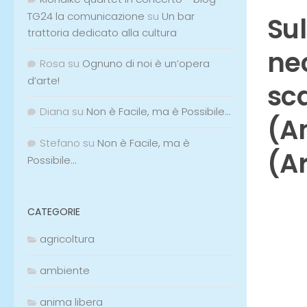
TG24 la comunicazione
su
Un bar
Sul
trattoria dedicato alla cultura
nec
Rosa
su
Ognuno di noi è un’opera
d’arte!
sca
Diana
su
Non è Facile, ma è Possibile…
(A
Stefano
su
Non è Facile, ma è
(A
Possibile…
CATEGORIE
agricoltura
ambiente
anima libera