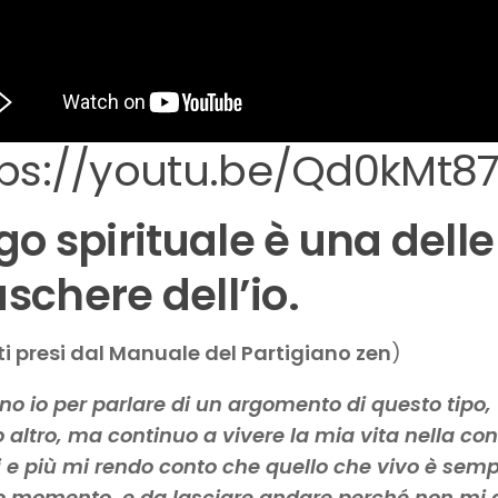
tps://youtu.be/Qd0kMt8
go spirituale è una delle
chere dell’io.
i presi dal Manuale del Partigiano zen
)
no io per parlare di un argomento di questo tipo, 
 altro, ma continuo a vivere la mia vita nella c
 e più mi rendo conto che quello che vivo è sem
o momento, e da lasciare andare perché non mi a