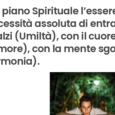
 piano Spirituale l’ess
essità assoluta di entra
lzi (Umiltà), con il cuor
more), con la mente s
rmonia).