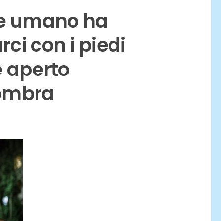
ere umano ha
rci con i piedi
e aperto
gombra