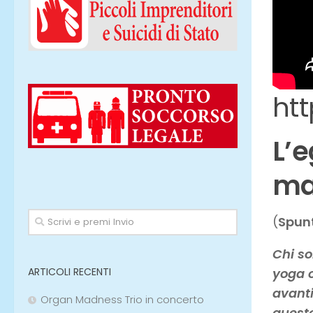
ht
L’e
mas
(
Spunt
Chi so
yoga o
ARTICOLI RECENTI
avanti
Organ Madness Trio in concerto
quest