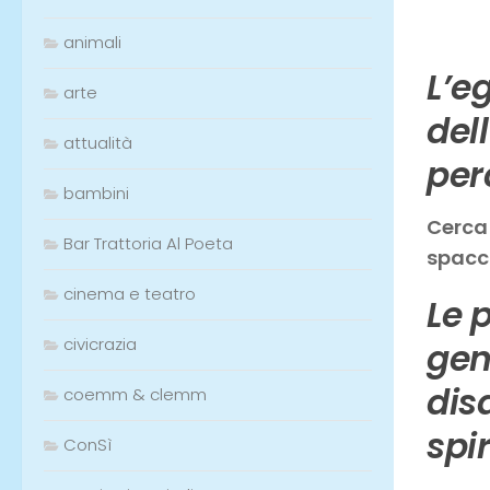
animali
L’e
arte
del
attualità
per
bambini
Cerca 
Bar Trattoria Al Poeta
spacci
cinema e teatro
Le 
civicrazia
gen
dis
coemm & clemm
spir
ConSì