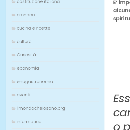
costituzione italiana
E’ imp
alcune
cronaca
spirit
cucina e ricette
cultura
Curiosità
economia
enogastronomia
Ess
eventi
cam
ilmondocheiosono.org
informatica
o p