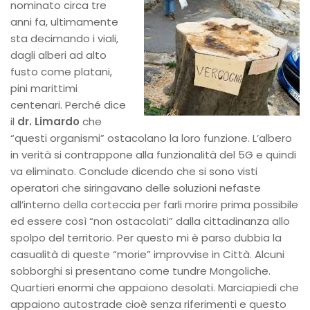
nominato circa tre
anni fa, ultimamente
sta decimando i viali,
dagli alberi ad alto
fusto come platani,
pini marittimi
centenari. Perché dice
il
dr. Limardo
che
“questi organismi” ostacolano la loro funzione. L’albero
in verità si contrappone alla funzionalità del 5G e quindi
va eliminato. Conclude dicendo che si sono visti
operatori che siringavano delle soluzioni nefaste
all’interno della corteccia per farli morire prima possibile
ed essere così “non ostacolati” dalla cittadinanza allo
spolpo del territorio. Per questo mi è parso dubbia la
casualità di queste “morie” improvvise in Città. Alcuni
sobborghi si presentano come tundre Mongoliche.
Quartieri enormi che appaiono desolati. Marciapiedi che
appaiono autostrade cioè senza riferimenti e questo