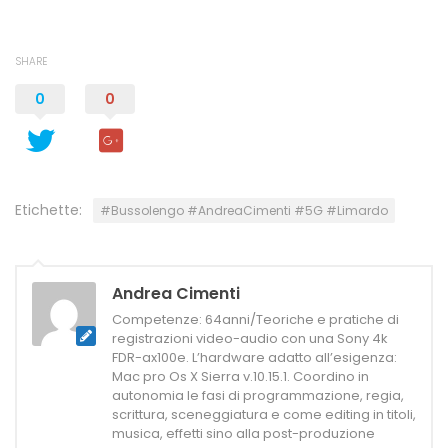
SHARE
0
0
Etichette:
#Bussolengo #AndreaCimenti #5G #Limardo
Andrea Cimenti
Competenze: 64anni/Teoriche e pratiche di
registrazioni video-audio con una Sony 4k
FDR-ax100e. L’hardware adatto all’esigenza:
Mac pro Os X Sierra v.10.15.1. Coordino in
autonomia le fasi di programmazione, regia,
scrittura, sceneggiatura e come editing in titoli,
musica, effetti sino alla post-produzione