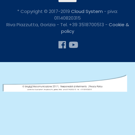
* Copyright © 2017-2019
Cloud System
- piva:
01140820315
Riva Piazzutta, Gorizia - Tel. +39 3518700513 -
Cookie &
policy