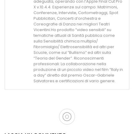
adeguata, operando con l’Apple Final Cut Pro
X v.10.4.4. Esperienze sul campo: Matrimoni,
Conferenze, Interviste, Cortometraggi, Spot
Pubblicitari, Concerti d’orchestra e
Coreografie di Danza nei migliori Teatri
Vicentini.Ho prodotto ”video sensibili” su
tematiche attuali di Sanità pubblica come
sulla Sensibilità chimica multipla/
Fibromialgia/ Elettrosensibilità ed altri per
Scuole, come sul “Bullismo” ed altri sulla
“Teoria del Gender”. Riconoscimenti
professionali: La collaborazione nella
produzione di un piccolo video nel film “Italy in
a day” diretto dal premio Oscar-Gabriele
Salvatores e certificazioni di vario genere.