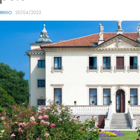
 BRIGO
·
20/04/2022