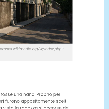
commons.wikimedia.org/w/index.php?
to fosse una nana. Proprio per
itori furono appositamente scelti
ua vista la ragazza si accorse del