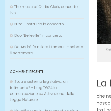
The music of Curtis Clark, concerto
live
Nilza Costa Trio in concerto
Duo “Belleville” in concerto
De André fa rullare i tamburi – sabato
Fo
6 settembre
COMMENTI RECENTI
La
Stati e sistema legislativo; un
fallimento? - blog TG24 la
comunicazione
su
Attivazione della
che ne
Legge Naturale
nascon
tra i 
Klondike quartet in concerto - blog