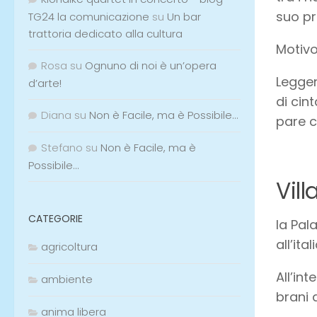
suo pr
TG24 la comunicazione
su
Un bar
trattoria dedicato alla cultura
Motivo
Rosa
su
Ognuno di noi è un’opera
Leggen
d’arte!
di cin
Diana
su
Non è Facile, ma è Possibile…
pare c
Stefano
su
Non è Facile, ma è
Possibile…
Vill
CATEGORIE
la Pal
all’it
agricoltura
All’in
ambiente
brani 
anima libera