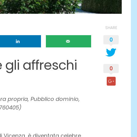
SHARE
0
gli affreschi
0
era propria, Pubblico dominio,
760405)
 di Vicenza, è diventata celebre