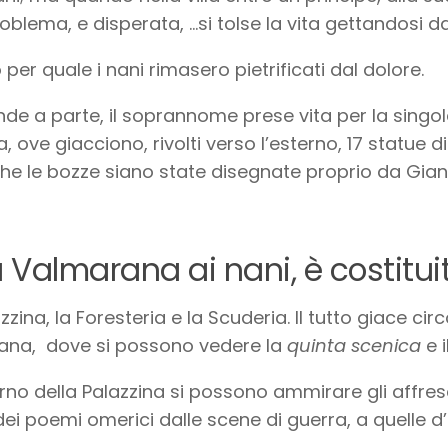
oblema, e disperata, …si tolse la vita gettandosi dal
 per quale i nani rimasero pietrificati dal dolore.
de a parte, il soprannome prese vita per la singol
ta, ove giacciono, rivolti verso l’esterno, 17 statue 
he le bozze siano state disegnate proprio da Gia
a Valmarana ai nani, è costituit
azzina, la Foresteria e la Scuderia. Il tutto giace c
aliana, dove si possono vedere la
quinta scenica
e i
terno della Palazzina si possono ammirare gli affres
dei poemi omerici dalle scene di guerra, a quelle d’