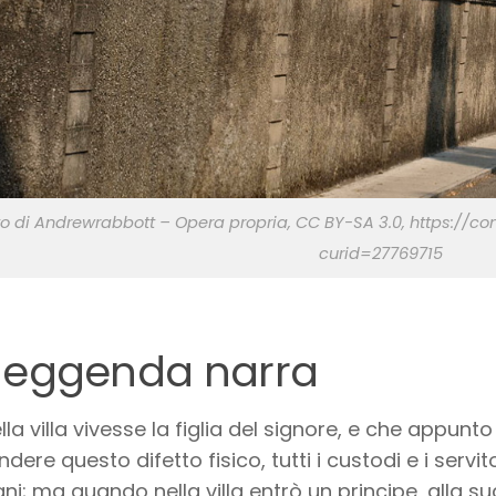
to di Andrewrabbott – Opera propria, CC BY-SA 3.0, https://
curid=27769715
 leggenda narra
lla villa vivesse la figlia del signore, e che appun
dere questo difetto fisico, tutti i custodi e i serv
nani; ma quando nella villa entrò un principe, alla s