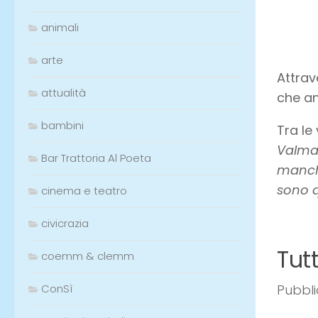
animali
arte
Attrav
attualità
che an
bambini
Tra le
Valmar
Bar Trattoria Al Poeta
manche
sono q
cinema e teatro
civicrazia
Tutt
coemm & clemm
ConSì
Pubbli