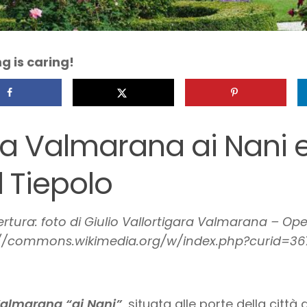
g is caring!
lla Valmarana ai Nani e 
l Tiepolo
ertura: foto di Giulio Vallortigara Valmarana – Op
://commons.wikimedia.org/w/index.php?curid=36
Valmarana “ai Nani”
, situata alle porte della città