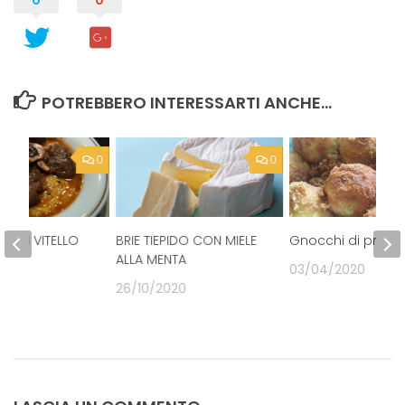
POTREBBERO INTERESSARTI ANCHE...
0
0
 DI VITELLO
BRIE TIEPIDO CON MIELE
Gnocchi di prugn
ALLA MENTA
20
03/04/2020
26/10/2020