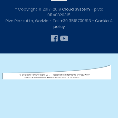
* Copyright © 2017-2019
Cloud System
- piva:
01140820315
Riva Piazzutta, Gorizia - Tel. +39 3518700513 -
Cookie &
policy