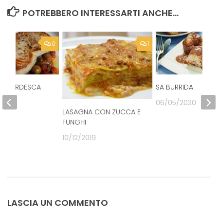
POTREBBERO INTERESSARTI ANCHE...
0
1
DI VERDESCA
SA BURRIDA
O
06/05/2020
LASAGNA CON ZUCCA E
020
FUNGHI
10/12/2019
LASCIA UN COMMENTO