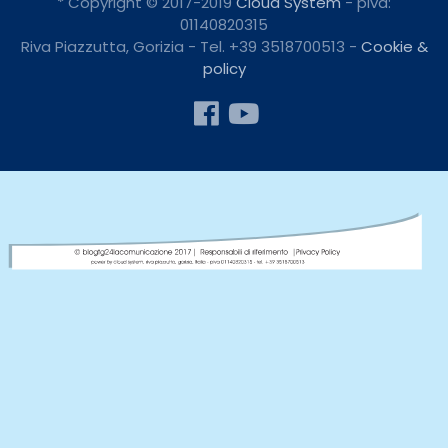
* Copyright © 2017-2019
Cloud System
- piva:
01140820315
Riva Piazzutta, Gorizia - Tel. +39 3518700513 -
Cookie &
policy