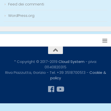
Feed dei commenti
WordPress.org
* Copyright © 2017-2019
Cloud System
- piva:
01140820315
Riva Piazzutta, Gorizia - Tel. +39 3518700513 -
Cookie &
policy