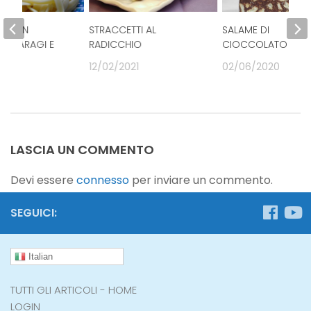
NI CON
STRACCETTI AL
SALAME DI
 ASPARAGI E
RADICCHIO
CIOCCOLATO
12/02/2021
02/06/2020
020
LASCIA UN COMMENTO
Devi essere
connesso
per inviare un commento.
SEGUICI:
Italian
TUTTI GLI ARTICOLI - HOME
LOGIN