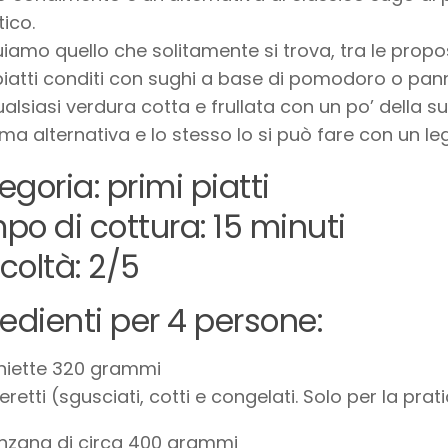
ico.
uiamo quello che solitamente si trova, tra le prop
piatti conditi con sughi a base di pomodoro o pan
alsiasi verdura cotta e frullata con un po’ della 
ima alternativa e lo stesso lo si può fare con un l
goria: primi piatti
po di cottura: 15 minuti
icoltà: 2/5
redienti per 4 persone:
hiette 320 grammi
etti (sgusciati, cotti e congelati. Solo per la pra
nzana di circa 400 grammi