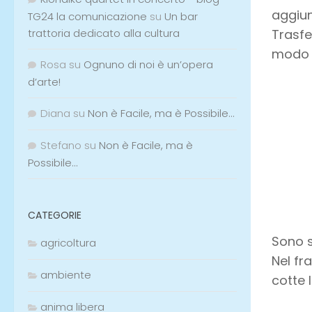
aggiun
TG24 la comunicazione
su
Un bar
trattoria dedicato alla cultura
Trasfe
modo 
Rosa
su
Ognuno di noi è un’opera
d’arte!
Diana
su
Non è Facile, ma è Possibile…
Stefano
su
Non è Facile, ma è
Possibile…
CATEGORIE
Sono s
agricoltura
Nel fr
ambiente
cotte 
anima libera