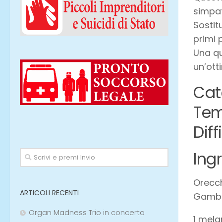
simpat
Sostit
primi 
Una qu
un’ott
Cate
Tem
Diff
Ing
Orecc
ARTICOLI RECENTI
Gamber
Organ Madness Trio in concerto
1 mela