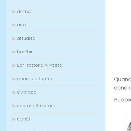
animali
arte
attualità
bambini
Bar Trattoria Al Poeta
cinema e teatro
Quando
condir
civicrazia
Pubbli
coemm & clemm
ConSì