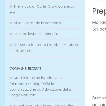
The music of Curtis Clark, concerto
Pre
live
Mondar
Nilza Costa Trio in concerto
(cuoce
Duo “Belleville” in concerto
De André fa rullare i tamburi – sabato
6 settembre
COMMENTI RECENTI
Stati e sistema legislativo; un
fallimento? - blog TG24 la
comunicazione
su
Attivazione della
Legge Naturale
Salare
un min
Klondike quartet in concerto - blog