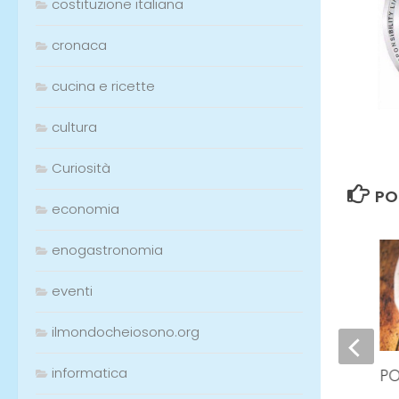
costituzione italiana
cronaca
cucina e ricette
cultura
Curiosità
PO
economia
enogastronomia
0
eventi
ilmondocheiosono.org
informatica
SPIEDO DI MANZO
PO