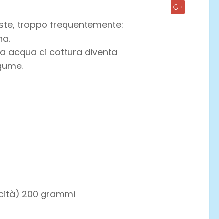
oste, troppo frequentemente:
na.
sua acqua di cottura diventa
egume.
ticità) 200 grammi