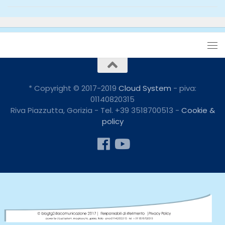
* Copyright © 2017-2019
Cloud System
- piva:
01140820315
Riva Piazzutta, Gorizia - Tel. +39 3518700513 -
Cookie &
policy