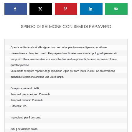
SPIEDO DI SALMONE CON SEMI DI PAPAVERO
Questa settimana la ricetta riguarda un secondo, precisamente di pesce per ridurre 
notevolmente i tempi ed i costi. Per prepararlo utilizzeremo una sola tipologia di pesce così i 
tempi di cottura saranno identici e le uniche due verdure presenti daranno sapore e colore a 
questo spiedino. 
Sarà molto semplice reperire degli spiedini in legno più corti (circa 25 cm), ne occorreranno 
quindi due a persona anziché uno unico lungo.
Categoria: secondi piatti
Tempo di preparazione: 15 minuti
Tempo di cottura: 15 minuti
Difficoltà: 1/5
Ingredienti per 4 persone:
600 g di salmone crudo