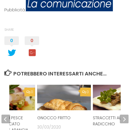
Pubblicità:
SHARE
0
0
POTREBBERO INTERESSARTI ANCHE...
0
0
O DI PESCE
GNOCCO FRITTO
STRACCETTI AL
FFUMICATO
RADICCHIO
30/03/2020
NAS E ARANCIA