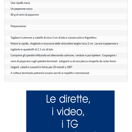
Una cipolla rossa
Un peperone rosso
80 g di semi di papavero
Preparazione:
Tagliare il salmone a cubetti di circa 3 cm di lato e conservarlo in frigorifero.
Pelare la cipolla, sfogliarla e ricavarne delle striscioline larghe circa 2 cm. Lavare il peperone e 
tagliarlo in quadretti di 2,5 cm di lato.
Comporre gli spiedini infilzando ed alternando salmone, verdure e poi ripetere. Cospargere i 
semi di papavero sugli spiedini terminati, adagiarli su di una placca ricoperta da carta-forno. 
Ungerli, salarli e cuocerli in forno per 20 minuti a 180°.
A cottura terminata potranno essere serviti ai rispettivi commensali.