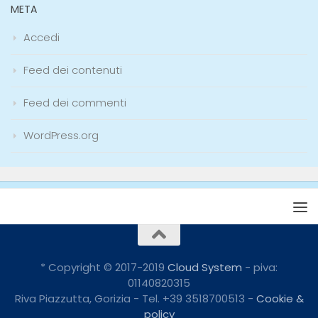
META
Accedi
Feed dei contenuti
Feed dei commenti
WordPress.org
* Copyright © 2017-2019
Cloud System
- piva:
01140820315
Riva Piazzutta, Gorizia - Tel. +39 3518700513 -
Cookie &
policy