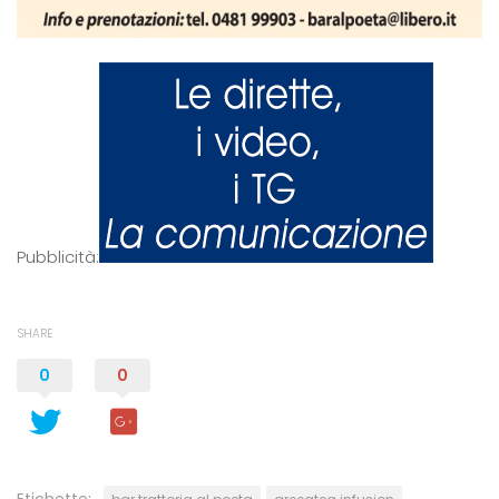
Pubblicità:
SHARE
0
0
Etichette: