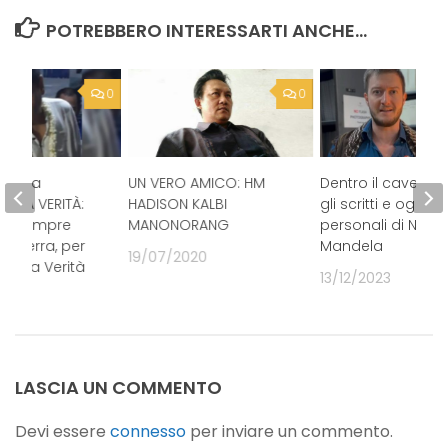
POTREBBERO INTERESSARTI ANCHE...
0
0
econda
UN VERO AMICO: HM
Dentro il caveau 
ELLA VERITÀ:
HADISON KALBI
gli scritti e oggetti
à sempre
MANONORANG
personali di Nels
di terra, per
Mandela
19/07/2020
re la Verità
13/12/2023
020
LASCIA UN COMMENTO
Devi essere
connesso
per inviare un commento.