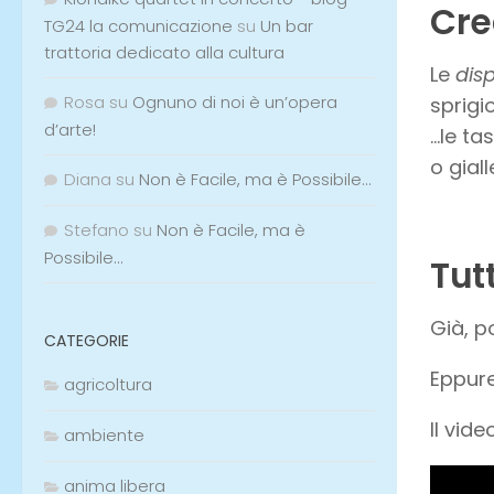
Cre
TG24 la comunicazione
su
Un bar
trattoria dedicato alla cultura
Le
disp
Rosa
su
Ognuno di noi è un’opera
sprigi
d’arte!
…le ta
o gial
Diana
su
Non è Facile, ma è Possibile…
Stefano
su
Non è Facile, ma è
Possibile…
Tut
Già, p
CATEGORIE
Eppure
agricoltura
Il vide
ambiente
anima libera