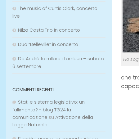
The music of Curtis Clark, concerto
live
Nilza Costa Trio in concerto
Duo “Belleville” in concerto
De André fa rullare i tamburi – sabato
Ho sogn
6 settembre
che t
capaci
COMMENTI RECENTI
Stati e sistema legislativo; un
fallimento? - blog TG24 la
comunicazione
su
Attivazione della
Legge Naturale
Klondike quartet in concerto - blog