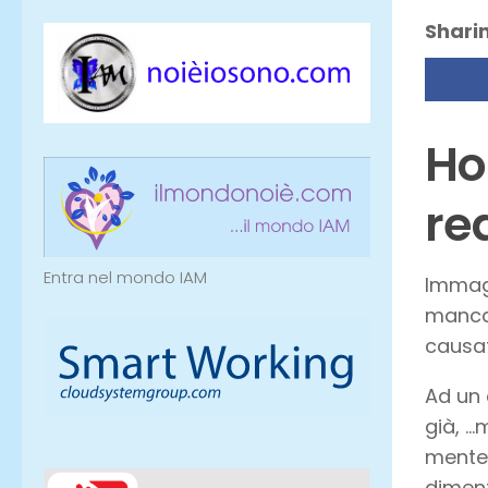
Sharin
Ho
re
Entra nel mondo IAM
Immagi
mancan
causat
Ad un 
già, …
mente 
diment