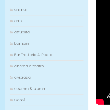
animali
arte
attualità
bambini
Bar Trattoria Al Poeta
cinema e teatro
civicrazia
coemm & clemm
ConSì