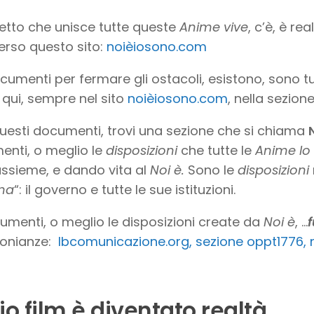
getto che unisce tutte queste
Anime vive
, c’è, è re
erso questo sito:
noièiosono.com
ocumenti per fermare gli ostacoli, esistono, sono tutt
i qui, sempre nel sito
noièiosono.com
, nella sezion
questi documenti, trovi una sezione che si chiama
nti, o meglio le
disposizioni
che tutte le
Anime
Io
assieme, e dando vita al
Noi è.
Sono le
disposizioni
ma
“: il governo e tutte le sue istituzioni.
cumenti, o meglio le disposizioni create da
Noi è
, …
monianze:
lbcomunicazione.org, sezione oppt1776,
mio film è diventato realtà