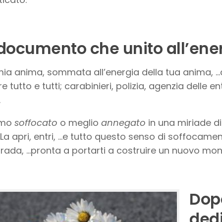
documento che unito all’ener
mia anima, sommata all’energia della tua anima, 
e tutto e tutti; carabinieri, polizia, agenzia delle e
…
omo
soffocato
o meglio
annegato
in una miriade d
 La apri, entri, …e tutto questo senso di soffoca
rada, …pronta a portarti a costruire un nuovo mo
Dop
dedi