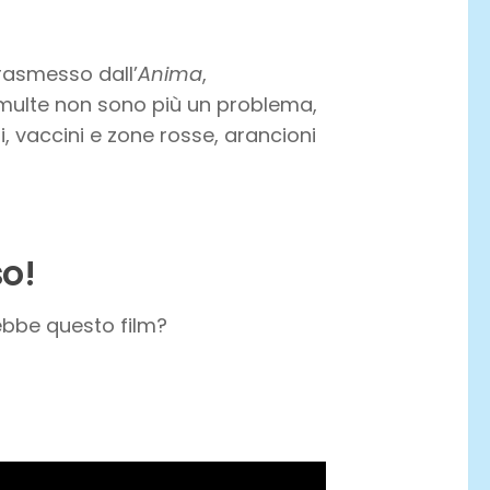
trasmesso dall’
Anima
,
e multe non sono più un problema,
 vaccini e zone rosse, arancioni
so!
ebbe questo film?