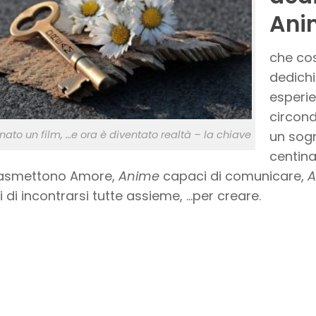
Ani
che cos
dedichi
esperien
circond
ato un film, …e ora è diventato realtà – la chiave
un sogn
centina
rasmettono Amore,
Anime
capaci di comunicare,
A
 di incontrarsi tutte assieme, …per creare.