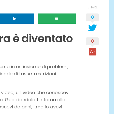
SHARE
0
ra è diventato
0
ersa in un insieme di problemi; …
riade di tasse, restrizioni
n video, un video che conoscevi
. Guardandolo ti ritorna alla
scevi da anni, …ma lo avevi