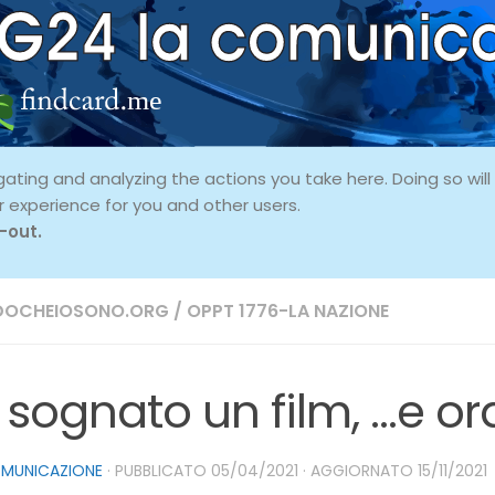
ing and analyzing the actions you take here. Doing so will p
r experience for you and other users.
-out.
DOCHEIOSONO.ORG
/
OPPT 1776-LA NAZIONE
 sognato un film, …e or
OMUNICAZIONE
· PUBBLICATO
05/04/2021
· AGGIORNATO
15/11/2021