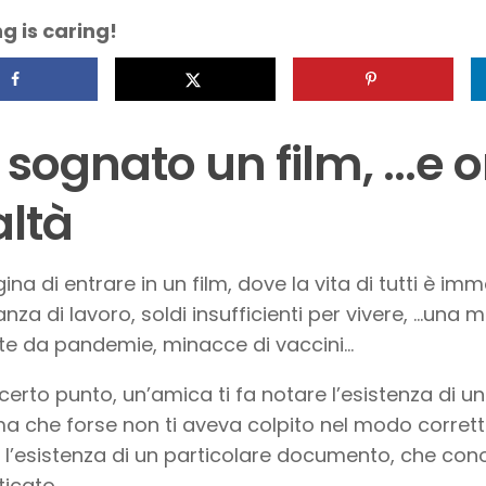
g is caring!
 sognato un film, …e o
altà
na di entrare in un film, dove la vita di tutti è imm
za di lavoro, soldi insufficienti per vivere, …una mi
e da pandemie, minacce di vaccini…
certo punto, un’amica ti fa notare l’esistenza di u
ma che forse non ti aveva colpito nel modo corretto
l’esistenza di un particolare documento, che cono
icato.