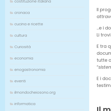
costituzione italiana
Il pro
cronaca
attrav
cucina e ricette
…e i d
Li trov
cultura
E tra 
Curiosità
docume
economia
tutte 
“
siste
enogastronomia
E i do
eventi
testi
ilmondocheiosono.org
informatica
Il 