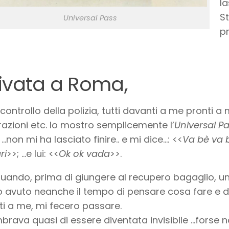
la
S
Universal Pass
p
ivata a Roma,
controllo della polizia, tutti davanti a me pronti a
razioni etc. Io mostro semplicemente l’
Universal P
 …non mi ha lasciato finire.. e mi dice…: <<
Va bè va 
ri
>>; …e lui: <<
Ok ok vada
>>.
uando, prima di giungere al recupero bagaglio, un
 avuto neanche il tempo di pensare cosa fare e di
i a me, mi fecero passare.
brava quasi di essere diventata invisibile …forse 