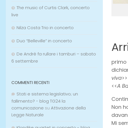
The music of Curtis Clark, concerto
live
Nilza Costa Trio in concerto
Duo “Belleville” in concerto
Arr
De André fa rullare i tamburi – sabato
6 settembre
primo 
dichia
viva
>>
COMMENTI RECENTI
<<
A Ba
Stati e sistema legislativo; un
Contin
fallimento? - blog TG24 la
Non ho
comunicazione
su
Attivazione della
davant
Legge Naturale
Mi sem
Klondike quartet in concerto - blog