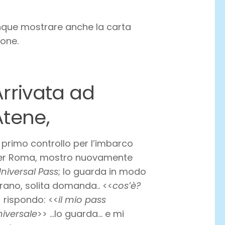
ue mostrare anche la carta
ione.
Arrivata ad
Atene,
 primo controllo per l’imbarco
er Roma, mostro nuovamente
niversal Pass
; lo guarda in modo
rano, solita domanda.. <<
cos’è?
 rispondo: <<
il mio pass
niversale
>> …lo guarda… e mi