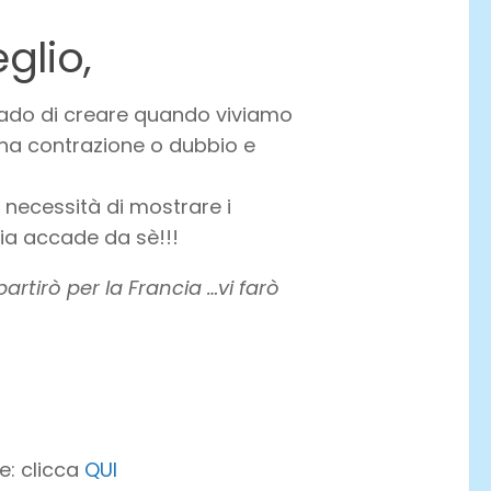
glio,
rado di creare quando viviamo
na contrazione o dubbio e
necessità di mostrare i
gia accade da sè!!!
artirò per la Francia …vi farò
e: clicca
QUI