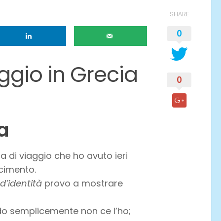
SHARE
0
ggio in Grecia
0
ia
za di viaggio che ho avuto ieri
cimento.
d’identità
provo a mostrare
ndo semplicemente non ce l’ho;