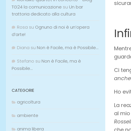
sicura
TG24 la comunicazione
su
Un bar
trattoria dedicato alla cultura
Rosa
su
Ognuno di noi è un’opera
Inf
d’arte!
Diana
su
Non è Facile, ma è Possibile…
Mentre
guarda
Stefano
su
Non è Facile, ma è
Possibile…
Ci ten
anche 
CATEGORIE
Ho evi
agricoltura
La rea
al mio
ambiente
Rossel
anima libera
che no