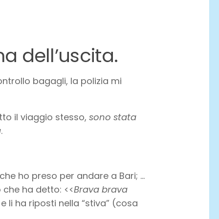
ma dell’uscita.
rollo bagagli, la polizia mi
to il viaggio stesso,
sono stata
a
.
che ho preso per andare a Bari; …
o che ha detto: <<
Brava brava
 li ha riposti nella “stiva” (cosa