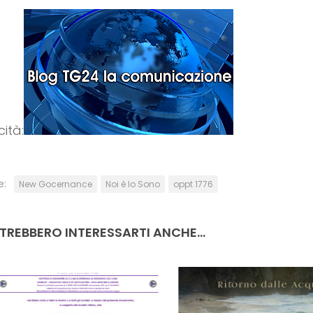
cità:
e:
New Gocernance
Noi è Io Sono
oppt 1776
TREBBERO INTERESSARTI ANCHE...