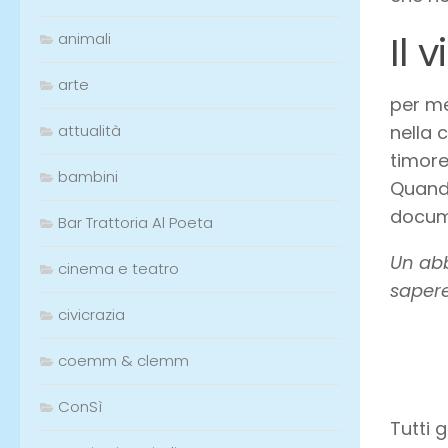
Il 
animali
arte
per me
attualità
nella 
timore
bambini
Quando
docume
Bar Trattoria Al Poeta
Un abb
cinema e teatro
sapere
civicrazia
coemm & clemm
ConSì
Tutti 