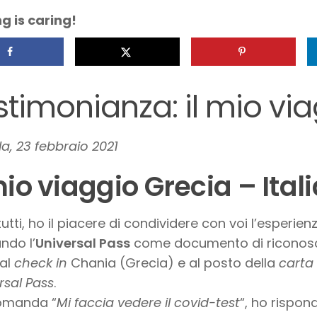
g is caring!
stimonianza: il mio via
la, 23 febbraio 2021
mio viaggio Grecia – Ital
tutti, ho il piacere di condividere con voi l’esperien
ando l’
Universal Pass
come documento di riconos
 al
check in
Chania (Grecia) e al posto della
carta 
rsal Pass
.
domanda “
Mi faccia vedere il covid-test
“, ho rispo