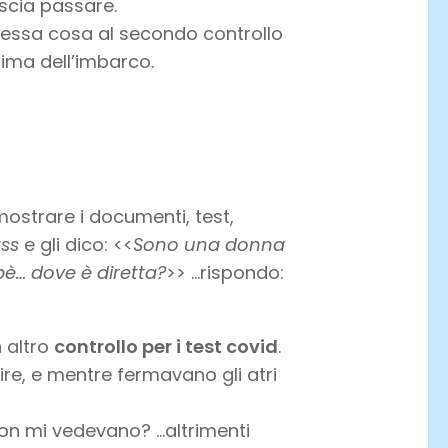
scia passare.
tessa cosa al secondo controllo
rima dell’imbarco.
 mostrare i documenti, test,
ass
e gli dico: <<
Sono una donna
bè… dove è diretta?
>> …rispondo:
 altro
controllo per i test covid
.
re, e mentre fermavano gli atri
non mi vedevano? …altrimenti