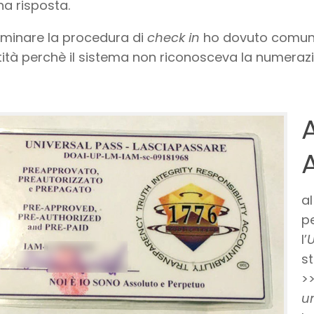
a risposta.
rminare la procedura di
check in
ho dovuto comunq
tità perchè il sistema non riconosceva la numeraz
al
p
l’
U
st
>>
u