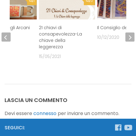
1
0
lio degli Arcani
21 chiavi di
Il Consiglio degli 
consapevolezza-La
20
10/12/2020
chiave della
leggerezza
15/05/2021
LASCIA UN COMMENTO
Devi essere
connesso
per inviare un commento.
SEGUICI: