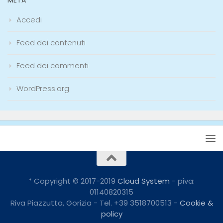
Accedi
Feed dei contenuti
Feed dei commenti
WordPress.org
* Copyright © 2017-2019
Cloud System
- piva:
01140820315
Riva Piazzutta, Gorizia - Tel. +39 3518700513 -
Cookie &
policy