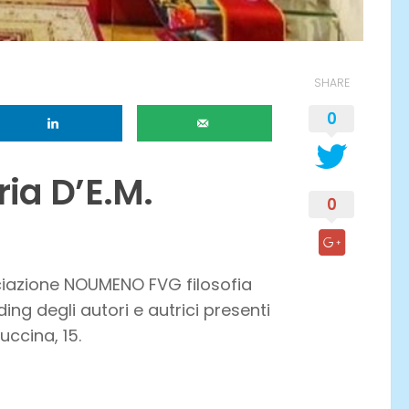
SHARE
0
ia D’E.M.
0
ociazione NOUMENO FVG filosofia
ing degli autori e autrici presenti
uccina, 15.