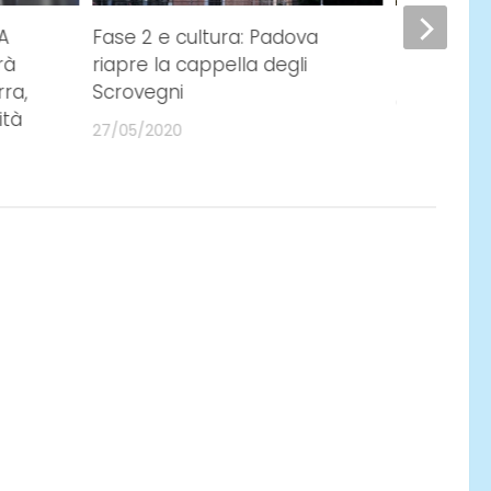
A
Fase 2 e cultura: Padova
Passeggia
rà
riapre la cappella degli
bosco del
ra,
Scrovegni
07/11/2020
ità
27/05/2020