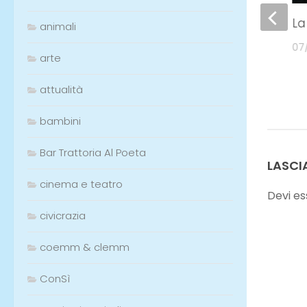
Trieste, mostra alla
La
animali
Galleryart del Chocolate
07
Coffe
arte
02/06/2021
attualità
bambini
Bar Trattoria Al Poeta
LASCI
cinema e teatro
Devi e
civicrazia
coemm & clemm
ConSì