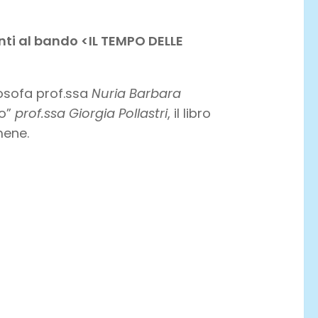
anti al bando <IL TEMPO DELLE
losofa prof.ssa
Nuria Barbara
io”
prof.ssa Giorgia Pollastri
, il libro
mene.