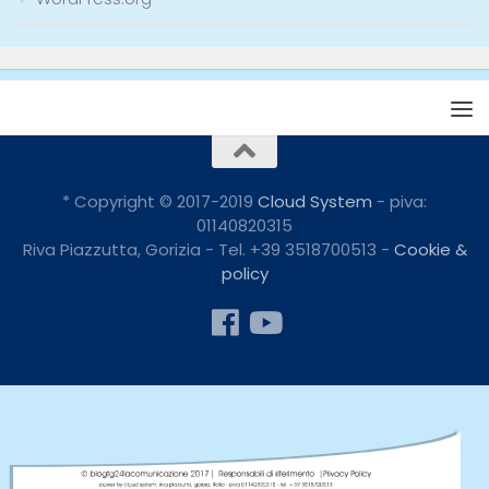
* Copyright © 2017-2019
Cloud System
- piva:
01140820315
Riva Piazzutta, Gorizia - Tel. +39 3518700513 -
Cookie &
policy