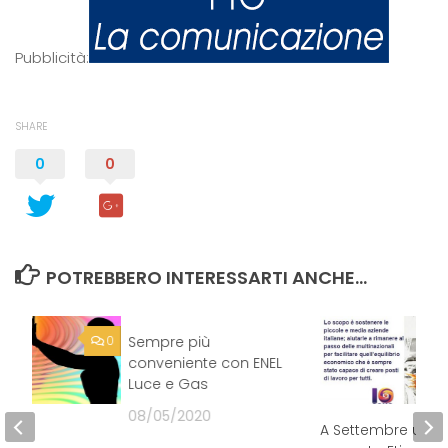
Pubblicità:
SHARE
0
0
POTREBBERO INTERESSARTI ANCHE...
0
Sempre più
0
conveniente con ENEL
Luce e Gas
08/05/2020
LLA
A Settembre un 