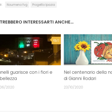
e:
Noumeno fvg
Progetto Ipazia
TREBBERO INTERESSARTI ANCHE...
0
nelli guarisce con i fiori e
Nel centenario della n