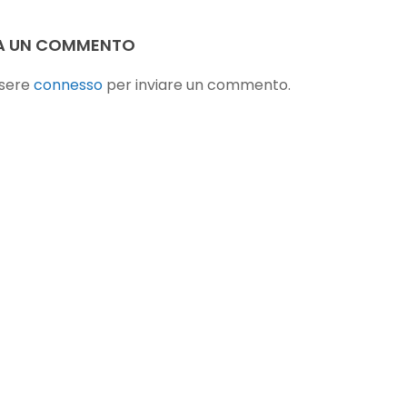
 bellezza
di Gianni Rodari
/06/2020
23/10/2020
A UN COMMENTO
ssere
connesso
per inviare un commento.