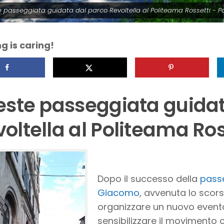
e passeggiata guidata dal parco Revoltella al Politeama Rossetti - 
g is caring!
ieste passeggiata guida
oltella al Politeama Ros
Dopo il successo della
pass
Giacomo
, avvenuta lo scors
organizzare un nuovo event
sensibilizzare il movimento 