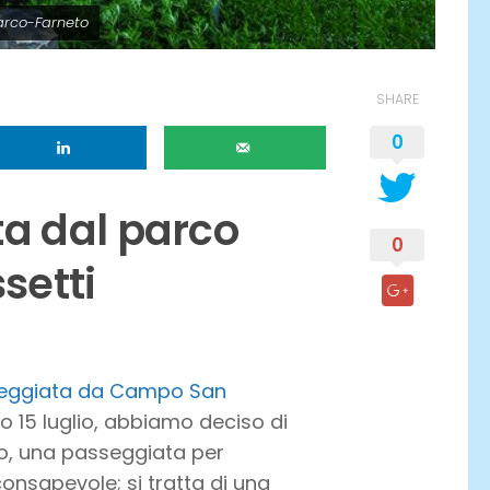
Parco-Farneto
SHARE
0
ta dal parco
0
setti
eggiata da Campo San
o 15 luglio, abbiamo deciso di
o, una passeggiata per
consapevole; si tratta di una