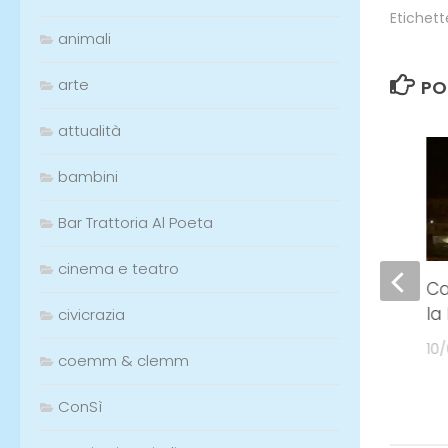
animali
arte
attualità
Etichett
bambini
Bar Trattoria Al Poeta
PO
cinema e teatro
2
civicrazia
coemm & clemm
ConSì
Dolce d’eccellenza in
Ca