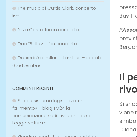
presso
The music of Curtis Clark, concerto
Bus 11
live
l’Asso
Nilza Costa Trio in concerto
previs
Duo “Belleville” in concerto
Bergam
De André fa rullare i tamburi – sabato
6 settembre
Il p
rivo
COMMENTI RECENTI
Stati e sistema legislativo; un
Si sno
fallimento? - blog TG24 la
viene 
comunicazione
su
Attivazione della
simbol
Legge Naturale
Clicc
Klondike quartet in concerto - blog