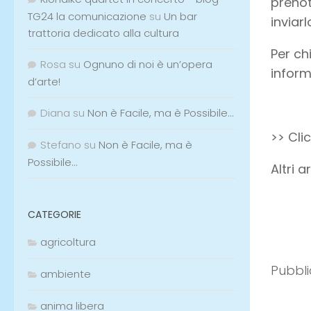
prenot
TG24 la comunicazione
su
Un bar
inviar
trattoria dedicato alla cultura
Per chi
Rosa
su
Ognuno di noi è un’opera
inform
d’arte!
Diana
su
Non è Facile, ma è Possibile…
>> Cli
Stefano
su
Non è Facile, ma è
Possibile…
Altri 
Pubbli
CATEGORIE
agricoltura
ambiente
anima libera