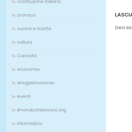
costituzione italiana
Piemonte a Pasqua, per fine
la
Quaresima e non fine
10
cronaca
quarantena
09/04/2020
cucina e ricette
cultura
Curiosità
LASCI
economia
Devi e
enogastronomia
eventi
ilmondocheiosono.org
informatica