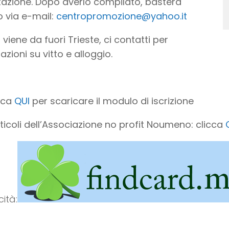
azione. Dopo averlo compilato, basterà
lo via e-mail:
centropromozione@yahoo.it
 viene da fuori Trieste, ci contatti per
azioni su vitto e alloggio.
cca
QUI
per scaricare il modulo di iscrizione
articoli dell’Associazione no profit Noumeno: clicca
cità: