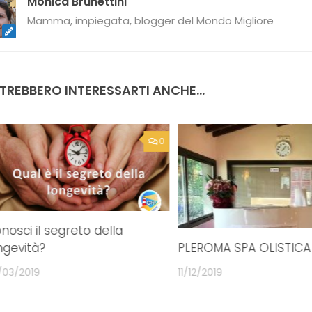
e:
esposto
pandemia mondiale
Monica Brunettini
Mamma, impiegata, blogger del Mondo Migliore
TREBBERO INTERESSARTI ANCHE...
0
nosci il segreto della
ngevità?
PLEROMA SPA OLISTICA