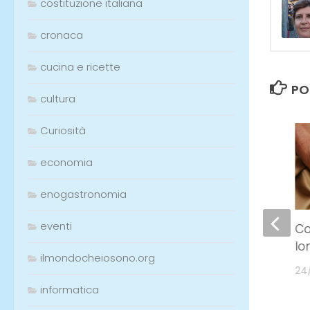
Etichett
costituzione italiana
cronaca
cucina e ricette
cultura
Curiosità
PO
economia
enogastronomia
0
eventi
ilmondocheiosono.org
Co
informatica
lo
Il cibo; ecco cosa portare a