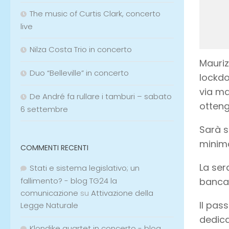
The music of Curtis Clark, concerto
live
Nilza Costa Trio in concerto
Mauriz
Duo “Belleville” in concerto
lockdo
via ma
De André fa rullare i tamburi – sabato
otteng
6 settembre
Sarà s
minima
COMMENTI RECENTI
La ser
Stati e sistema legislativo; un
fallimento? - blog TG24 la
banca
comunicazione
su
Attivazione della
Il pas
Legge Naturale
dedica
Klondike quartet in concerto - blog