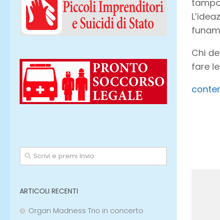
tampon
L’idea
funamb
Chi de
fare l
conten
ARTICOLI RECENTI
Organ Madness Trio in concerto