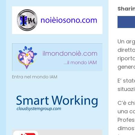
Sharin
Un arg
dirett
riport
genera
Entra nel mondo IAM
E’ sta
situaz
C’è ch
una co
Profes
dimost