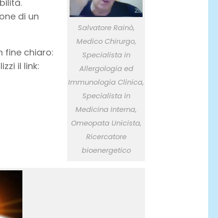
ilità.
one di un
Salvatore Rainò,
Medico Chirurgo,
 fine chiaro:
Specialista in
i il link:
Allergologia ed
Immunologia Clinica,
Specialista in
Medicina Interna,
Omeopata Unicista,
Ricercatore
bioenergetico