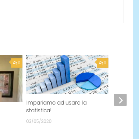
0
0
Impariamo ad usare la
SCIENZA 
statistica!