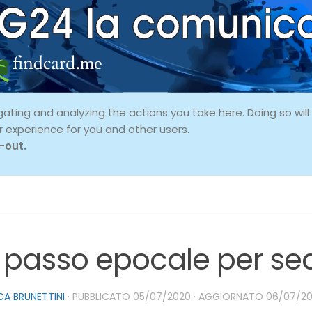
ing and analyzing the actions you take here. Doing so will p
r experience for you and other users.
-out.
 passo epocale per sed
A BRUNETTINI
· PUBBLICATO
05/07/2020
· AGGIORNATO
06/07/2