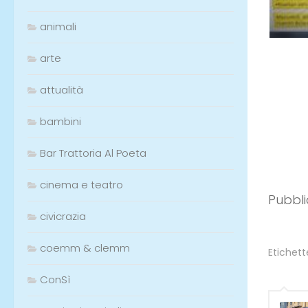
animali
arte
Pubbli
attualità
bambini
Bar Trattoria Al Poeta
cinema e teatro
civicrazia
coemm & clemm
ConSì