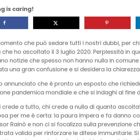
g is caring!
omento che può sedare tutti i nostri dubbi, per chi
a che ho ascoltato il 3 luglio 2020. Perplessità in q
ano notizie che spesso non hanno nulla in comune tra
ta una gran confusione e si desidera la chiarezza p
to annunciato che è pronto un esposto che richiede
ione pandemica mondiale e che si indaghi al fine di
i crede a tutto, chi crede a nulla di quanto ascolta
sa per me è certa: la paura impera e fa danno co
sor Rainò e non ci si focalizza sulla prevenzione c
rata valida per rinforzare le difese immunitarie. S