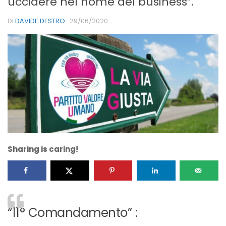
uccidere nel nome del business”.
DI
DAVIDE DESTRO
·
29/06/2020
Sharing is caring!
“11° Comandamento” :