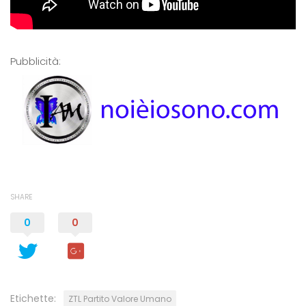
Pubblicità:
SHARE
0
0
Etichette:
ZTL Partito Valore Umano