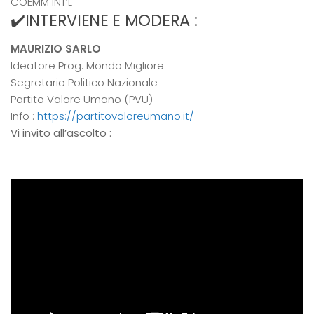
COEMM INT’L
✔️INTERVIENE E MODERA :
MAURIZIO SARLO
Ideatore Prog. Mondo Migliore
Segretario Politico Nazionale
Partito Valore Umano (PVU)
Info :
https://partitovaloreumano.it/
Vi invito all’ascolto :