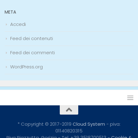
META
Accedi
Feed dei contenuti
Feed dei commenti
WordPress.org
* Copyright © 2017-2019
Cloud System
- piva:
01140820315
Riva Piazzutta, Gorizia - Tel. +39 3518700513 -
Cookie &