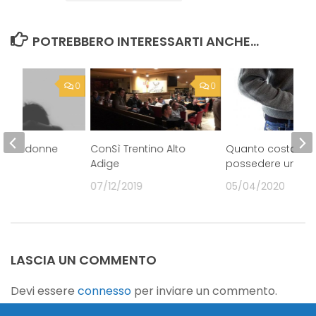
POTREBBERO INTERESSARTI ANCHE...
0
0
 sulle donne
ConSì Trentino Alto
Quanto costa
Adige
possedere un au
9
07/12/2019
05/04/2020
LASCIA UN COMMENTO
Devi essere
connesso
per inviare un commento.