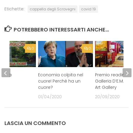
Etichette:
cappella degli Scrovegni
covid 19
POTREBBERO INTERESSARTI ANCHE...
0
0
ervara
Economia colpita nel
Premio reading ne
cuore! Perché ha un
Galleria D’E.M. Ve
20
cuore?
Art Gallery
01/04/2020
20/09/2020
LASCIA UN COMMENTO