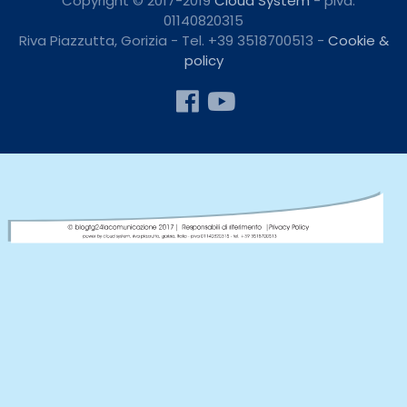
* Copyright © 2017-2019
Cloud System
- piva:
01140820315
Riva Piazzutta, Gorizia - Tel. +39 3518700513 -
Cookie &
policy