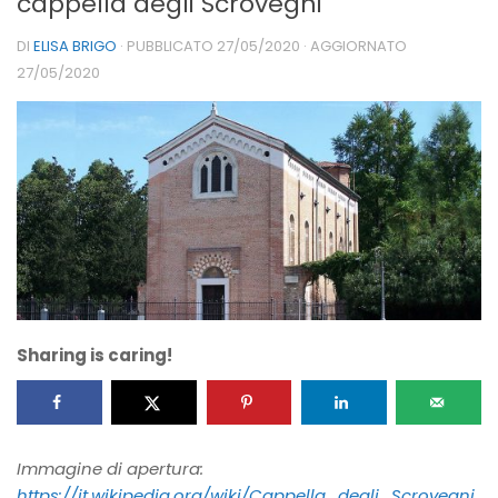
cappella degli Scrovegni
DI
ELISA BRIGO
· PUBBLICATO
27/05/2020
· AGGIORNATO
27/05/2020
Sharing is caring!
Immagine di apertura:
https://it.wikipedia.org/wiki/Cappella_degli_Scrovegni