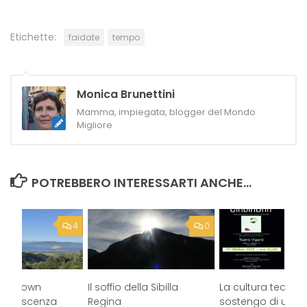
Etichette:
faidate
tempo
Monica Brunettini
Mamma, impiegata, blogger del Mondo
Migliore
POTREBBERO INTERESSARTI ANCHE...
4
0
lockdown
Il soffio della Sibilla
La cultura teatral
 conoscenza
Regina
sostengo di un