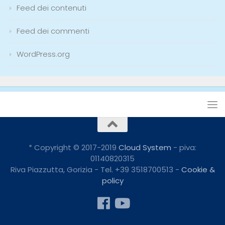
Feed dei contenuti
Feed dei commenti
WordPress.org
* Copyright © 2017-2019
Cloud System
- piva:
01140820315
Riva Piazzutta, Gorizia - Tel. +39 3518700513 -
Cookie &
policy