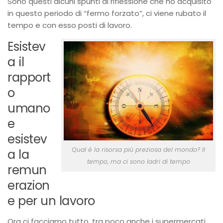
Sono questi alcuni spunti di riflessione che ho acquisito
in questo periodo di “fermo forzato”, ci viene rubato il
tempo e con esso posti di lavoro.
Esistev
a il
rapport
o
umano
e
esistev
Qual è la risorsa più preziosa del mondo? Il
a la
tempo, ma ci sono ladri di tempo
remun
erazion
e per un lavoro
Ora ci facciamo tutto, tra poco anche i supermercati