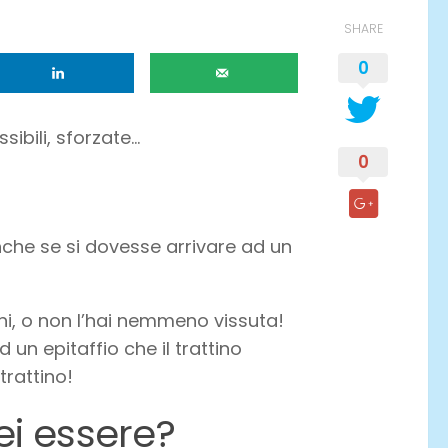
SHARE
0
sibili, sforzate…
0
nche se si dovesse arrivare ad un
ieni, o non l’hai nemmeno vissuta!
n epitaffio che il trattino
trattino!
ei essere?