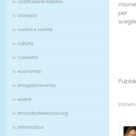
costituzione italiana
mome
per
cronaca
scegli
cucina e ricette
cultura
Curiosità
economia
Pubbli
enogastronomia
eventi
Etichett
ilmondocheiosono.org
informatica