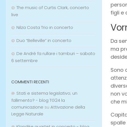
person
The music of Curtis Clark, concerto
figli 
live
Vor
Nilza Costa Trio in concerto
Duo “Belleville” in concerto
Da sem
ma pro
De André fa rullare i tamburi – sabato
deside
6 settembre
Sono c
attenz
COMMENTI RECENTI
divers
Stati e sistema legislativo; un
non vo
fallimento? - blog TG24 la
che mi
comunicazione
su
Attivazione della
Legge Naturale
Capita
spalle
Klondike quartet in concerto - blog