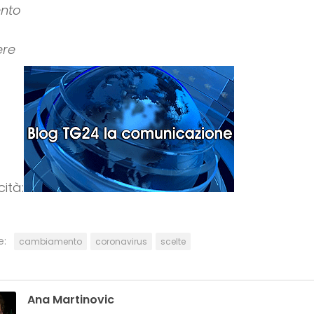
nto
ere
cità:
e:
cambiamento
coronavirus
scelte
Ana Martinovic