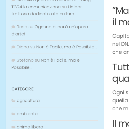
TG24 la comunicazione
su
Un bar
”Ma
trattoria dedicato alla cultura
il 
Rosa
su
Ognuno di noi è un’opera
d’arte!
Capita
nel DN
Diana
su
Non è Facile, ma è Possibile…
che an
Stefano
su
Non è Facile, ma è
Tut
Possibile…
qua
CATEGORIE
Ogni s
quella
agricoltura
che ma
ambiente
Il 
anima libera