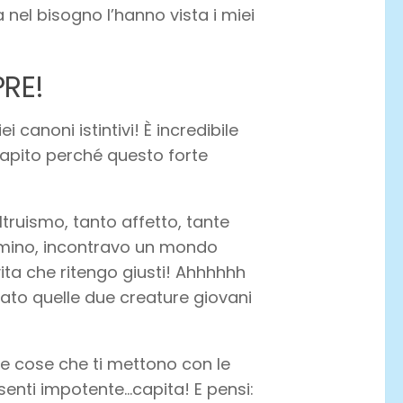
nel bisogno l’hanno vista i miei
PRE!
anoni istintivi! È incredibile
capito perché questo forte
truismo, tanto affetto, tante
ammino, incontravo un mondo
vita che ritengo giusti! Ahhhhhh
to quelle due creature giovani
le cose che ti mettono con le
 senti impotente…capita! E pensi: