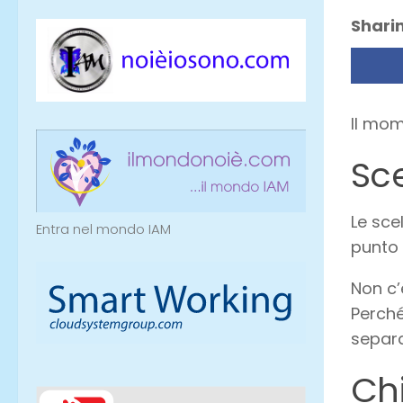
Sharin
Il mom
Sce
Le sce
Entra nel mondo IAM
punto 
Non c’
Perché
separa
Chi