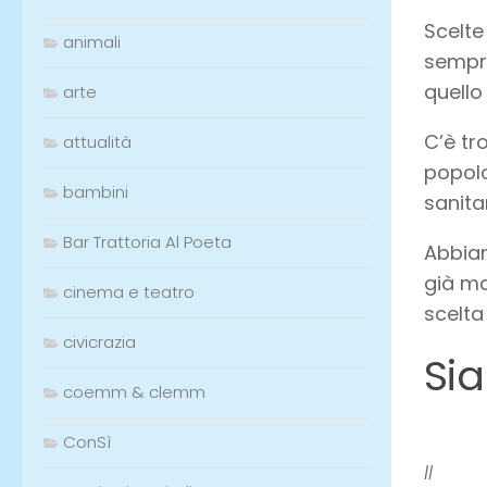
Scelte
animali
sempre
quello
arte
C’è tr
attualità
popolo
bambini
sanita
Bar Trattoria Al Poeta
Abbiam
già ma
cinema e teatro
scelta
civicrazia
Sia
coemm & clemm
ConSì
Il