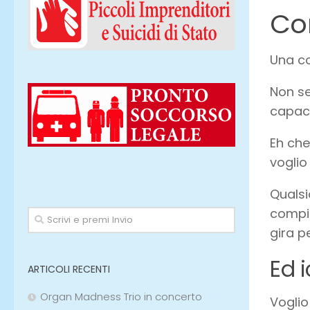
Co
Una co
Non se
capaci
Eh che
voglio
Qualsi
compio
gira pe
Ed i
ARTICOLI RECENTI
Organ Madness Trio in concerto
Voglio