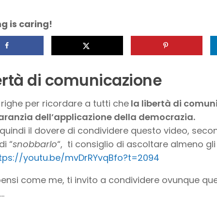
g is caring!
ertà di comunicazione
righe per ricordare a tutti che
la libertà di comun
ranzia dell’applicazione della democrazia.
quindi il dovere di condividere questo video, sec
di “
snobbarlo
“, ti consiglio di ascoltare almeno gli
tps://youtu.be/mvDrRYvqBfo?t=2094
pensi come me, ti invito a condividere ovunque q
…