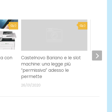
0
0
za con
Castelnovo Bariano e le slot
Il piccolo 
machine: una legge più
17/02/2020
“permissiva” adesso le