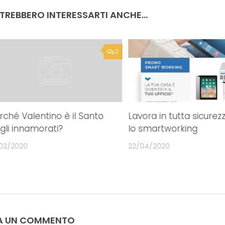
e:
Blogger
Democrazia
libertà pensiero
TREBBERO INTERESSARTI ANCHE...
0
rché Valentino è il Santo
Lavora in tutta sicurez
gli innamorati?
lo smartworking
/02/2020
22/04/2020