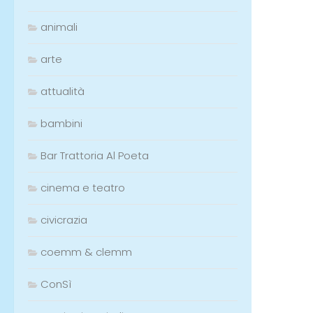
animali
arte
attualità
bambini
Bar Trattoria Al Poeta
cinema e teatro
civicrazia
coemm & clemm
ConSì