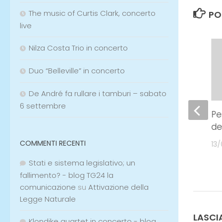
The music of Curtis Clark, concerto
live
Nilza Costa Trio in concerto
Etichett
Duo “Belleville” in concerto
PO
De André fa rullare i tamburi – sabato
6 settembre
COMMENTI RECENTI
Stati e sistema legislativo; un
fallimento? - blog TG24 la
Risveglio in quinta
Pe
comunicazione
su
Attivazione della
dimensione
de
Legge Naturale
28/05/2022
13
Klondike quartet in concerto - blog