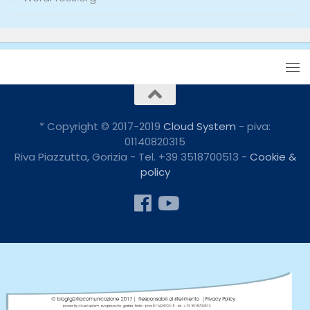
* Copyright © 2017-2019
Cloud System
- piva:
01140820315
Riva Piazzutta, Gorizia - Tel. +39 3518700513 -
Cookie &
policy