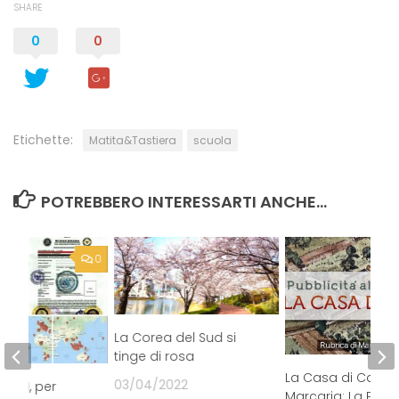
SHARE
0
0
Etichette:
Matita&Tastiera
scuola
POTREBBERO INTERESSARTI ANCHE...
0
La Corea del Sud si
tinge di rosa
La Casa di Carta,
03/04/2022
R M1, per
Marcaria: La Piaz