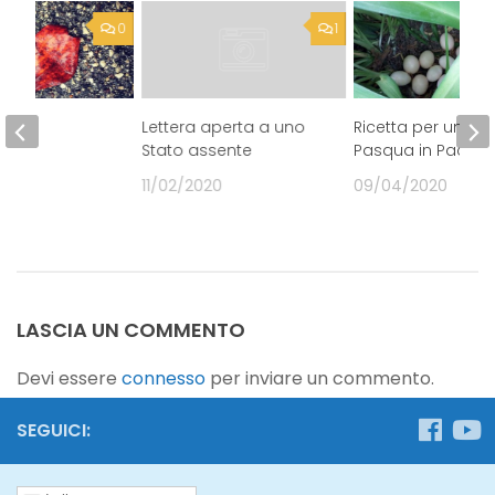
0
1
Lettera aperta a uno
Ricetta per una
Stato assente
Pasqua in Pace
20
11/02/2020
09/04/2020
LASCIA UN COMMENTO
Devi essere
connesso
per inviare un commento.
SEGUICI: