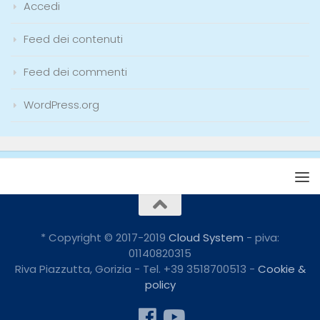
Accedi
Feed dei contenuti
Feed dei commenti
WordPress.org
* Copyright © 2017-2019
Cloud System
- piva:
01140820315
Riva Piazzutta, Gorizia - Tel. +39 3518700513 -
Cookie &
policy