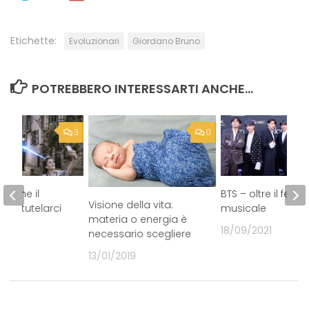
Etichette:
Evoluzionari
Giordano Bruno
POTREBBERO INTERESSARTI ANCHE...
3
0
 come il
BTS – oltre il fen
Visione della vita:
può tutelarci
musicale
materia o energia è
19
18/09/2021
necessario scegliere
13/01/2019