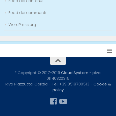
Feed dei contenuti
Feed dei commenti
WordPress.org
* Copyright © 2017-2019
Cloud System
- piva:
01140820315
Riva Piazzutta, Gorizia - Tel. +39 3518700513 -
Cookie &
policy