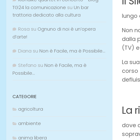
Il Sil
TG24 la comunicazione
su
Un bar
trattoria dedicato alla cultura
lungo 
Rosa
su
Ognuno di noi è un’opera
Non na
d’arte!
dalla 
(TV) 
Diana
su
Non è Facile, ma è Possibile…
La sua
Stefano
su
Non è Facile, ma è
corso 
Possibile…
deflui
CATEGORIE
La r
agricoltura
ambiente
dove c
soprav
anima libera