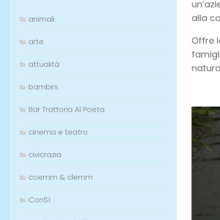
un’azi
alla c
animali
Offre 
arte
famigl
attualità
natura
bambini
Bar Trattoria Al Poeta
cinema e teatro
civicrazia
coemm & clemm
ConSì