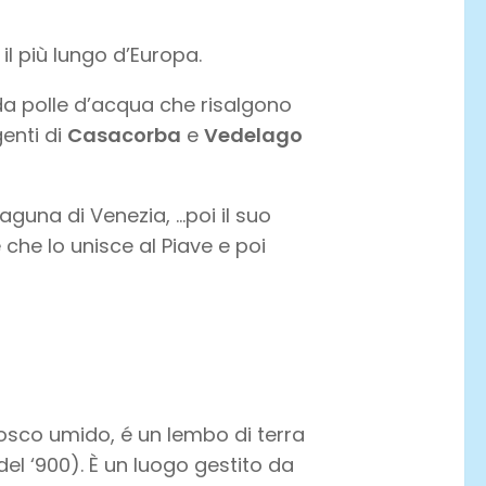
 il più lungo d’Europa.
da polle d’acqua che risalgono
genti di
Casacorba
e
Vedelago
 laguna di Venezia, …poi il suo
 che lo unisce al Piave e poi
osco umido, é un lembo di terra
el ‘900). È un luogo gestito da