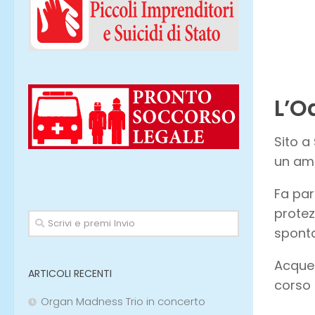
L’O
Sito a
un amb
Fa par
protez
sponta
Acque 
ARTICOLI RECENTI
corso 
Organ Madness Trio in concerto