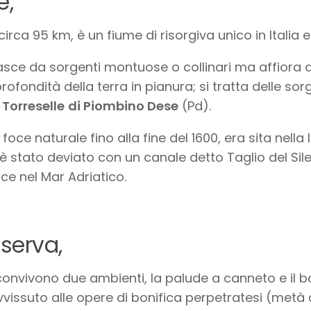
e,
circa 95 km, è un fiume di risorgiva unico in Italia e
sce da sorgenti montuose o collinari ma affiora 
profondità della terra in pianura; si tratta delle sor
e
Torreselle
di Piombino Dese
(Pd).
 foce naturale fino alla fine del 1600, era sita nella
è stato deviato con un canale detto Taglio del Sile
sce nel Mar Adriatico.
iserva,
onvivono due ambienti, la palude a canneto e il b
vissuto alle opere di bonifica perpetratesi (metà d