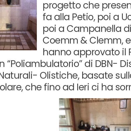
progetto che presen
fa alla Petio, poi a U
poi a Campanella d
Coemm & Clemm, e 
hanno approvato il 
un “Poliambulatorio” di DBN- Di
Naturali- Olistiche, basate su
lare, che fino ad Ieri ci ha sorr