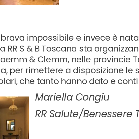
rava impossibile e invece è nat
la RR S & B Toscana sta organizzan
oemm & Clemm, nelle provincie To
alia, per rimettere a disposizione l
lari, che tanto hanno dato e cont
Mariella Congiu
RR Salute/Benessere