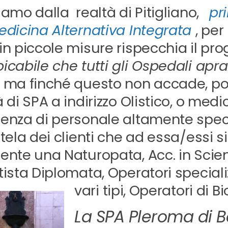
iamo dalla realtà di Pitigliano,
pr
edicina Alternativa Integrata
, per
in piccole misure rispecchia il prog
icabile che tutti gli Ospedali apran
 ma finché questo non accade, po
à di SPA a indirizzo Olistico, o med
enza di personale altamente speci
utela dei clienti che ad essa/essi s
ente una Naturopata, Acc. in Scie
tista Diplomata, Operatori speciali
vari tipi, Operatori di B
La SPA Pleroma di 