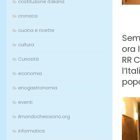
costituzione italiana
cronaca
cucina e ricette
Semb
cultura
ora 
RR C
Curiosità
l’It
economia
popo
enogastronomia
eventi
ilmondocheiosono.org
informatica