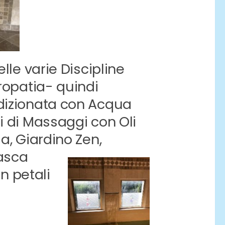
elle varie Discipline
uropatia- quindi
ddizionata con Acqua
i di Massaggi con Oli
a, Giardino Zen,
vasca
n petali