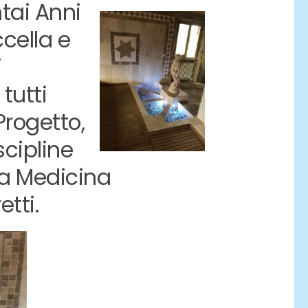
tai Anni
ccella e
i
tutti
Progetto,
scipline
lla Medicina
etti.