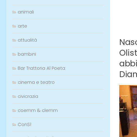
animali
arte
Nasc
attualità
Olis
bambini
abbi
Bar Trattoria Al Poeta
Diam
cinema e teatro
civicrazia
coemm & clemm
ConSì