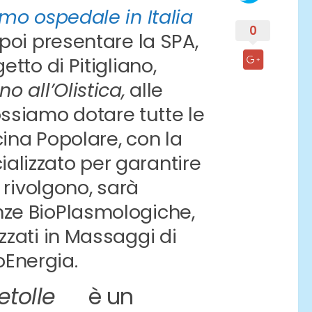
imo ospedale in Italia
0
 poi presentare la SPA,
etto di Pitigliano,
o all’Olistica,
alle
ssiamo dotare tutte le
icina Popolare, con la
alizzato per garantire
i rivolgono, sarà
nze BioPlasmologiche,
zzati in Massaggi di
ioEnergia.
Betolle
è un