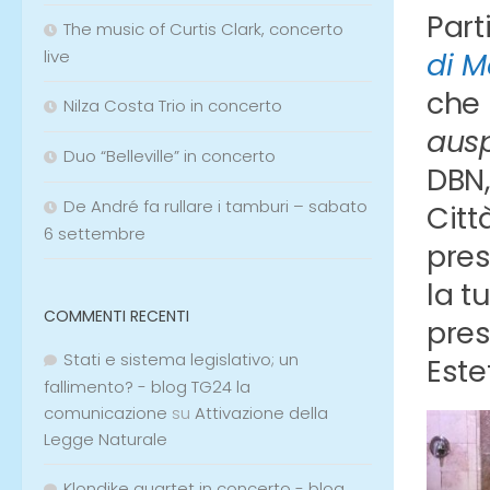
Part
The music of Curtis Clark, concerto
di M
live
che 
Nilza Costa Trio in concerto
ausp
Duo “Belleville” in concerto
DBN,
De André fa rullare i tamburi – sabato
Citt
6 settembre
pres
la t
COMMENTI RECENTI
pres
Stati e sistema legislativo; un
Este
fallimento? - blog TG24 la
comunicazione
su
Attivazione della
Legge Naturale
Klondike quartet in concerto - blog