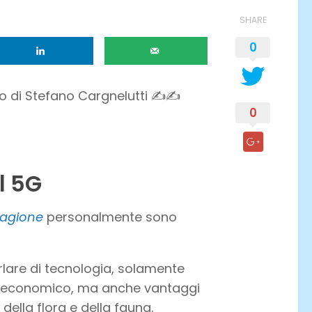
SHARE
0
o di Stefano Cargnelutti ✍✍
0
l 5G
ragione
personalmente sono
rlare di tecnologia, solamente
po economico, ma anche vantaggi
 della flora e della fauna.