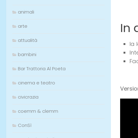
animali
In
arte
attualità
la 
Int
bambini
Fac
Bar Trattoria Al Poeta
cinema e teatro
Versio
civicrazia
coemm & clemm
ConSì