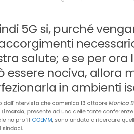
ndi 5G si, purché vengan
 accorgimenti necessaria
tra salute; e se per ora
 essere nociva, allora 
fezionarla in ambienti iso
o dall’intervista che domenica 13 ottobre
Monica B
a Limardo
, presente ad una delle tante conferenz
ale no profit
COEMM
, sono andato a ricercare quell
 i sindaci.