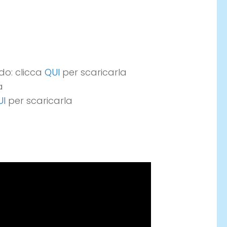
rdo: clicca
QUI
per scaricarla
a
UI
per scaricarla