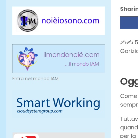
Sharin
✍✍ 5G
Gori
Ogg
Entra nel mondo IAM
Come 
sempre
Tuttav
quando
per la