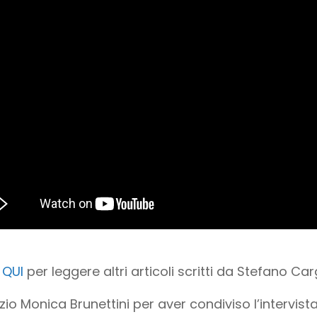
a
QUI
per leggere altri articoli scritti da Stefano Car
zio Monica Brunettini per aver condiviso l’intervist