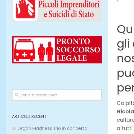
Qui
gli
nos
può
per
Colpit
Nicol
ARTICOLI RECENTI
cultur
a tutti
Organ Madness Trio in concerto