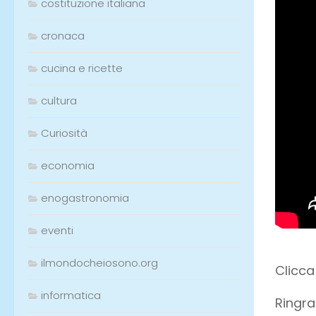
costituzione italiana
cronaca
cucina e ricette
cultura
Curiosità
economia
enogastronomia
eventi
ilmondocheiosono.org
Clicc
informatica
Ringra