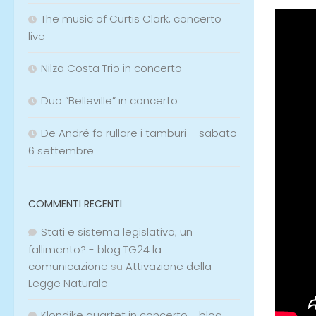
The music of Curtis Clark, concerto
live
Nilza Costa Trio in concerto
Duo “Belleville” in concerto
De André fa rullare i tamburi – sabato
6 settembre
COMMENTI RECENTI
Stati e sistema legislativo; un
fallimento? - blog TG24 la
comunicazione
su
Attivazione della
Legge Naturale
Klondike quartet in concerto - blog