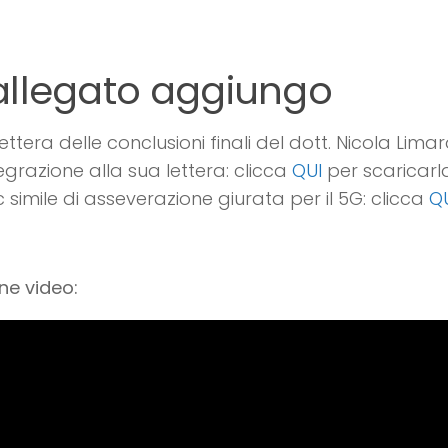
 allegato aggiungo
lettera delle conclusioni finali del dott. Nicola Lima
egrazione alla sua lettera: clicca
QUI
per scaricarl
 simile di asseverazione giurata per il 5G: clicca
Q
ne video: