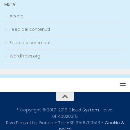
Accedi
Feed dei contenuti
Feed dei commenti
WordPress.org
* Copyright © 2017-2019
Cloud System
- piva:
01140820315
Riva Piazzutta, Gorizia - Tel. +39 3518700513 -
Cookie &
policy