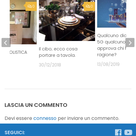
Qualcuno dice S
5G qualcuno lo
approva chi ha
Il cibo; ecco cosa
SPA OLISTICA
ragione?
portare a tavola.
13/08/2019
30/12/2018
LASCIA UN COMMENTO
Devi essere
connesso
per inviare un commento.
SEGUICI: